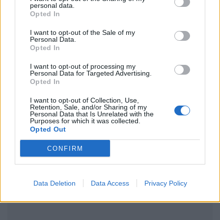
personal data.
Opted In
I want to opt-out of the Sale of my
Personal Data.
Ακολουθήστε το Pink.gr στο
Google News
και
Opted In
μάθετε πρώτοι
τα πιο hot νέα
.
I want to opt-out of processing my
Personal Data for Targeted Advertising.
Ακολουθήστε το Pink.gr και στο
Instagram
Opted In
I want to opt-out of Collection, Use,
Retention, Sale, and/or Sharing of my
Personal Data that Is Unrelated with the
Purposes for which it was collected.
Opted Out
CONFIRM
ΔΙΑΦΗΜΙΣΗ
Data Deletion
Data Access
Privacy Policy