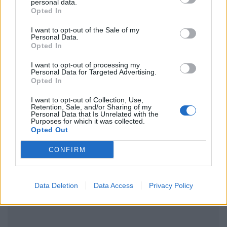
personal data.
Opted In
Τι συνέβη
I want to opt-out of the Sale of my
Personal Data.
CELEBS
ΠΡΙΝ 91 ΕΒΔΟΜΆΔΕΣ
Opted In
Επανασύνδεση για Γιώργο
Λιάγκα – Δημήτρη Ουγγαρέζο
I want to opt-out of processing my
Personal Data for Targeted Advertising.
Opted In
Λέτε να έφτιαξαν οι σχέσεις τους;
I want to opt-out of Collection, Use,
Retention, Sale, and/or Sharing of my
Personal Data that Is Unrelated with the
Purposes for which it was collected.
Opted Out
ΔΙΑΦΗΜΙΣΗ
CONFIRM
Data Deletion
Data Access
Privacy Policy