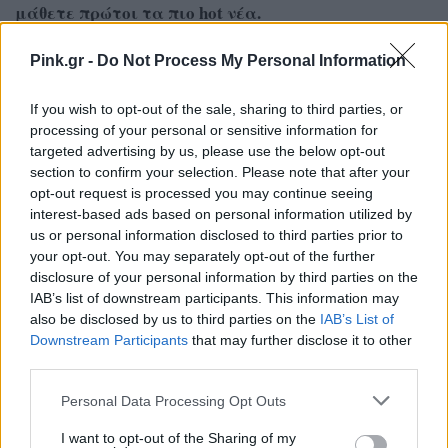
μάθετε πρώτοι
τα πιο hot νέα
.
Ακολουθήστε το Pink.gr και στο
Instagram
Pink.gr -
Do Not Process My Personal Information
If you wish to opt-out of the sale, sharing to third parties, or
processing of your personal or sensitive information for
Διαβάστε Ακόμη
targeted advertising by us, please use the below opt-out
section to confirm your selection. Please note that after your
opt-out request is processed you may continue seeing
CELEBS
ΠΡΙΝ 91 ΕΒΔΟΜΆΔΕΣ
interest-based ads based on personal information utilized by
Έλενα Παπαρίζου – Τόνυ
us or personal information disclosed to third parties prior to
Μαυρίδης: Τέλος στη
your opt-out. You may separately opt-out of the further
διαμάχη για τη μεζονέτα στη
disclosure of your personal information by third parties on the
Γλυφάδα
IAB’s list of downstream participants. This information may
also be disclosed by us to third parties on the
IAB’s List of
Σε ποιον περνά η κυριότητα του
Downstream Participants
that may further disclose it to other
σπιτιού
third parties.
CELEBS
ΠΡΙΝ 91 ΕΒΔΟΜΆΔΕΣ
Ο Ανδρέας Μικρούτσικος
Personal Data Processing Opt Outs
«καρφώνει» παρουσιάστρια:
«Τη διέταξαν να με βρίσει»
I want to opt-out of the Sharing of my