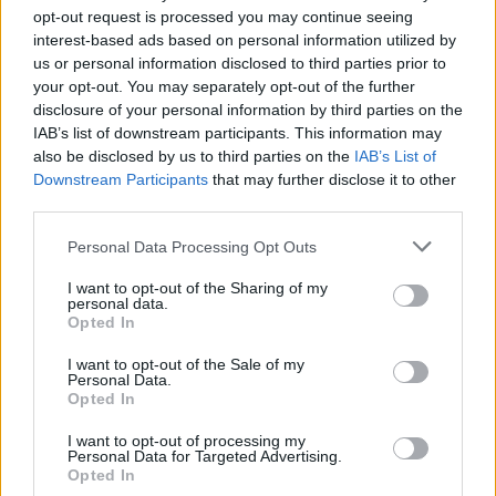
opt-out request is processed you may continue seeing
interest-based ads based on personal information utilized by
us or personal information disclosed to third parties prior to
your opt-out. You may separately opt-out of the further
disclosure of your personal information by third parties on the
IAB’s list of downstream participants. This information may
also be disclosed by us to third parties on the
IAB’s List of
Downstream Participants
that may further disclose it to other
third parties.
Personal Data Processing Opt Outs
I want to opt-out of the Sharing of my
personal data.
Περισσότερα Θέματα
Opted In
Style
I want to opt-out of the Sale of my
Personal Data.
Opted In
STYLE
Η Dakota Johnson φορά το 
I want to opt-out of processing my
Personal Data for Targeted Advertising.
καλοκαιρινό φόρεμα που 
Opted In
πάει σε όλες και κολακεύει 