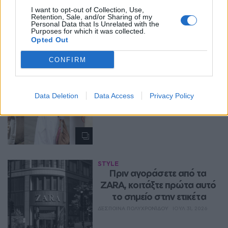
όσο κανένα
I want to opt-out of Collection, Use,
Retention, Sale, and/or Sharing of my
ΔΈΣΠΟΙΝΑ ΠΟΛΥΧΡΟΝΊΔΟΥ
ΑΥΓ 02, 2026
Personal Data that Is Unrelated with the
Purposes for which it was collected.
Opted Out
CONFIRM
STYLE
Aυτά τα παντελόνια είναι η 
απόλυτη τάση φέτος
Data Deletion
Data Access
Privacy Policy
ΔΈΣΠΟΙΝΑ ΠΟΛΥΧΡΟΝΊΔΟΥ
ΑΥΓ 01, 2026
STYLE
Πριν αγοράσετε από τα 
ZARA, κοιτάξτε πρώτα αυτό 
το σημείο στην ετικέτα
ΔΈΣΠΟΙΝΑ ΠΟΛΥΧΡΟΝΊΔΟΥ
ΙΟΥΛ 31, 2026