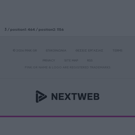
3 / position1: 464 / position2: 1156
© 2026 PINK.GR
ΕΠΙΚΟΙΝΩΝΙΑ
ΘΕΣΕΙΣ ΕΡΓΑΣΙΑΣ
TERMS
PRIVACY
SITE MAP
RSS
PINK.GR NAME & LOGO ARE REGISTERED TRADEMARKS