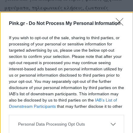
μηνύματα, τηλεφωνικές κλήσεις, ζωντανές
συνδέσεις και ότι άλλο μπορείς να φανταστείς!
Pink.gr -
Do Not Process My Personal Information
Για κάθε αναπάντητη κλήση … Για κάθε
If you wish to opt-out of the sale, sharing to third parties, or
διαβάστηκε … Για κάθε “Η κλήση σας
processing of your personal or sensitive information for
προωθείται” …. ΑΣ ΕΣΤΕΛΝΕ!
targeted advertising by us, please use the below opt-out
section to confirm your selection. Please note that after your
Σε αυτό το podcast θα ακούσεις θέματα που
opt-out request is processed you may continue seeing
interest-based ads based on personal information utilized by
αφορούν τους άντρες και το χάσμα επικοινωνίας
us or personal information disclosed to third parties prior to
με τις γυναίκες, προσωπικά βιώματα για γέλια και
your opt-out. You may separately opt-out of the further
disclosure of your personal information by third parties on the
για κλάματα, ιστορίες φίλων, ηχητικά μηνύματα,
IAB’s list of downstream participants. This information may
τηλεφωνικές κλήσεις, ζωντανές συνδέσεις … κι
also be disclosed by us to third parties on the
IAB’s List of
όλα αυτά “λουσμένα” με χιούμορ και σαρκαστική
Downstream Participants
that may further disclose it to other
third parties.
διάθεση! Κάθε Τετάρτη συντονιστείτε για τα νέα
επεισόδια σε όλες τις πλατφόρμες και φυσικά στο
Personal Data Processing Opt Outs