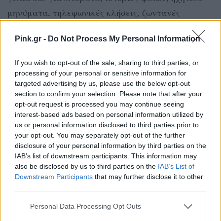
μηνύματα, τηλεφωνικές κλήσεις, ζωντανές
συνδέσεις και ότι άλλο μπορείς να φανταστείς!
Pink.gr -
Do Not Process My Personal Information
Για κάθε αναπάντητη κλήση … Για κάθε
If you wish to opt-out of the sale, sharing to third parties, or
διαβάστηκε … Για κάθε “Η κλήση σας
processing of your personal or sensitive information for
προωθείται” …. ΑΣ ΕΣΤΕΛΝΕ!
targeted advertising by us, please use the below opt-out
section to confirm your selection. Please note that after your
Σε αυτό το podcast θα ακούσεις θέματα που
opt-out request is processed you may continue seeing
interest-based ads based on personal information utilized by
αφορούν τους άντρες και το χάσμα επικοινωνίας
us or personal information disclosed to third parties prior to
με τις γυναίκες, προσωπικά βιώματα για γέλια και
your opt-out. You may separately opt-out of the further
disclosure of your personal information by third parties on the
για κλάματα, ιστορίες φίλων, ηχητικά μηνύματα,
IAB’s list of downstream participants. This information may
τηλεφωνικές κλήσεις, ζωντανές συνδέσεις … κι
also be disclosed by us to third parties on the
IAB’s List of
όλα αυτά “λουσμένα” με χιούμορ και σαρκαστική
Downstream Participants
that may further disclose it to other
third parties.
διάθεση! Κάθε Τετάρτη συντονιστείτε για τα νέα
επεισόδια σε όλες τις πλατφόρμες και φυσικά στο
Personal Data Processing Opt Outs