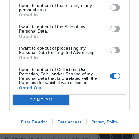
I want to opt-out of the Sharing of my
αποτίμηση σε όλα τα καλά
personal data.
Opted In
πράγματα που υπάρχουν στη ζωή
σας.
I want to opt-out of the Sale of my
Personal Data.
Opted In
ΤΟΞΟΤΗΣ
I want to opt-out of processing my
Personal Data for Targeted Advertising.
Opted In
Τα κίνητρα και η αυτοεκτίμηση
I want to opt-out of Collection, Use,
μπορεί να φαίνονται να πέφτουν
Retention, Sale, and/or Sharing of my
Personal Data that Is Unrelated with the
και να υποφέρουν από παλιά
Purposes for which it was collected.
Opted Out
προβλήματα που νομίζατε ότι
CONFIRM
είχαν επιλυθεί.
Data Deletion
Data Access
Privacy Policy
ΑΙΓΟΚΕΡΩΣ
Bλέπετε οτι τα δικά σας λάθη σας