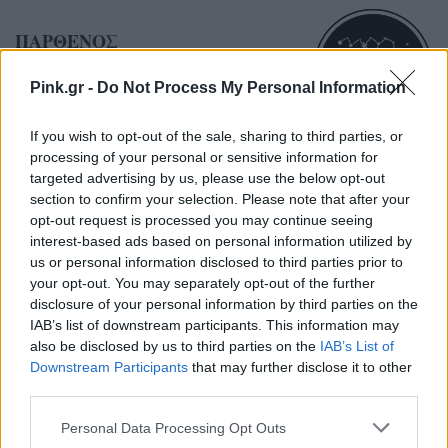
ΠΑΡΘΕΝΟΣ
Αν γνωρίζετε κάποιον που περνά
Pink.gr -
Do Not Process My Personal Information
κάτι παρόμοιο με εσάς θα
If you wish to opt-out of the sale, sharing to third parties, or
μπορούσατε να τον βοηθήσετε
processing of your personal or sensitive information for
targeted advertising by us, please use the below opt-out
section to confirm your selection. Please note that after your
ΖΥΓΟΣ
opt-out request is processed you may continue seeing
interest-based ads based on personal information utilized by
us or personal information disclosed to third parties prior to
Έχετε μια έντονη τάση να
your opt-out. You may separately opt-out of the further
κοινωνικοποιηθείτε αλλά μην
disclosure of your personal information by third parties on the
υπερβάλετε!
IAB’s list of downstream participants. This information may
also be disclosed by us to third parties on the
IAB’s List of
Downstream Participants
that may further disclose it to other
third parties.
ΣΚΟΡΠΙΟΣ
Personal Data Processing Opt Outs
Είναι ώρα να κάνετε μια