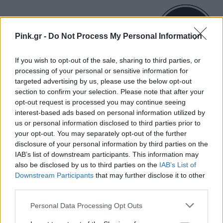
ΠΑΡΘΕΝΟΣ
Pink.gr -
Do Not Process My Personal Information
Η καθιέρωση ενός ανοιχτού
διαλόγου θα σας βοηθήσει να
If you wish to opt-out of the sale, sharing to third parties, or
processing of your personal or sensitive information for
δημιουργήσετε μια σχέση
targeted advertising by us, please use the below opt-out
διαρκείας.
section to confirm your selection. Please note that after your
opt-out request is processed you may continue seeing
interest-based ads based on personal information utilized by
ΖΥΓΟΣ
us or personal information disclosed to third parties prior to
your opt-out. You may separately opt-out of the further
disclosure of your personal information by third parties on the
Ένας συγγενής θα μπορούσε να
IAB’s list of downstream participants. This information may
απαιτήσει επιπλέον υποστήριξη...
also be disclosed by us to third parties on the
IAB’s List of
Downstream Participants
that may further disclose it to other
third parties.
ΣΚΟΡΠΙΟΣ
Personal Data Processing Opt Outs
Μια νέα ασχολία θα μπορούσε να