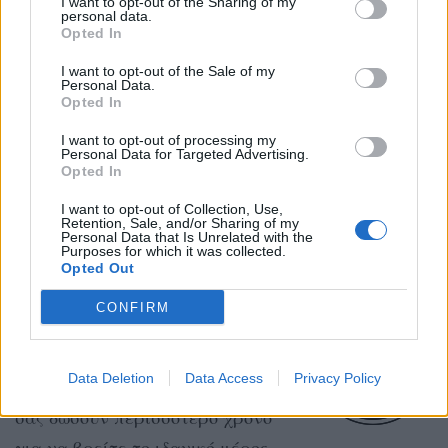
I want to opt-out of the Sharing of my
personal data.
καταναλώσει λίγο από τον
Opted In
ελεύθερο χρόνο σας αυτό το
I want to opt-out of the Sale of my
καλοκαίρι.
Personal Data.
Opted In
I want to opt-out of processing my
Personal Data for Targeted Advertising.
ΤΟΞΟΤΗΣ
Opted In
Βοηθήστε όσους το
I want to opt-out of Collection, Use,
Retention, Sale, and/or Sharing of my
χρειάζονται. Αλλά θέστε τα
Personal Data that Is Unrelated with the
Purposes for which it was collected.
προσωπικά σας όρια!
Opted Out
CONFIRM
ΑΙΓΟΚΕΡΩΣ
Data Deletion
Data Access
Privacy Policy
Οποιεσδήποτε καθυστερήσεις θα
σας δώσουν περισσότερο χρόνο
για να βρείτε το ιδανικό μέρος