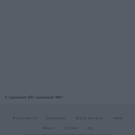
7 / position1: 231 / position2: 987
© 2026 PINK.GR
ΕΠΙΚΟΙΝΩΝΙΑ
ΘΕΣΕΙΣ ΕΡΓΑΣΙΑΣ
TERMS
PRIVACY
SITE MAP
RSS
PINK.GR NAME & LOGO ARE REGISTERED TRADEMARKS