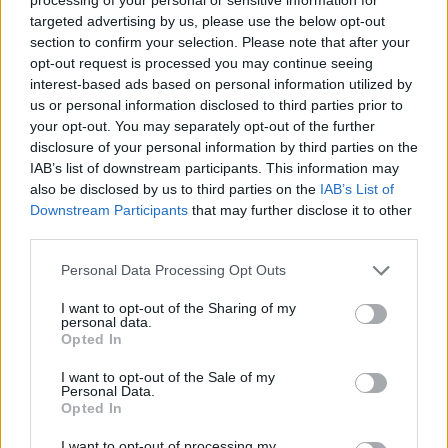
targeted advertising by us, please use the below opt-out
Σημειώνεται πως ο Γιάννης Βασιλείου και ο
section to confirm your selection. Please note that after your
Γιώργος Αλκαίος έχουν δει τις μεταξύ τους
opt-out request is processed you may continue seeing
interest-based ads based on personal information utilized by
σχέσεις να περνούν κατά καιρούς από διάφορες
us or personal information disclosed to third parties prior to
φάσεις.
your opt-out. You may separately opt-out of the further
disclosure of your personal information by third parties on the
IAB’s list of downstream participants. This information may
[ΠΗΓΗ]
also be disclosed by us to third parties on the
IAB’s List of
Downstream Participants
that may further disclose it to other
third parties.
ΔΙΑΦΗΜΙΣΗ
Personal Data Processing Opt Outs
I want to opt-out of the Sharing of my
personal data.
Opted In
I want to opt-out of the Sale of my
Personal Data.
Opted In
I want to opt-out of processing my