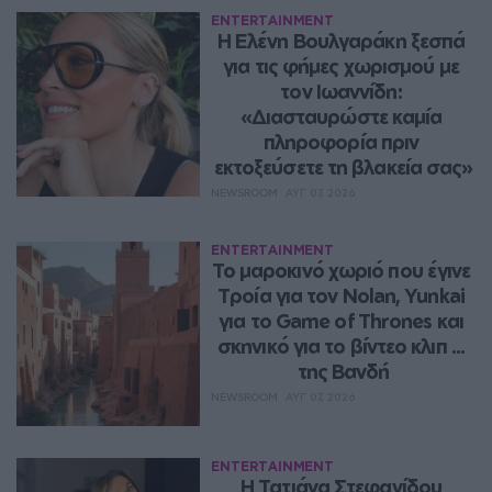
ENTERTAINMENT
Η Ελένη Βουλγαράκη ξεσπά 
για τις φήμες χωρισμού με 
τον Ιωαννίδη: 
«Διασταυρώστε καμία 
πληροφορία πριν 
εκτοξεύσετε τη βλακεία σας»
NEWSROOM
ΑΥΓ 07, 2026
ENTERTAINMENT
Το μαροκινό χωριό που έγινε 
Τροία για τον Nolan, Yunkai 
για το Game of Thrones και 
σκηνικό για το βίντεο κλιπ ... 
της Βανδή
NEWSROOM
ΑΥΓ 07, 2026
ENTERTAINMENT
Η Τατιάνα Στεφανίδου 