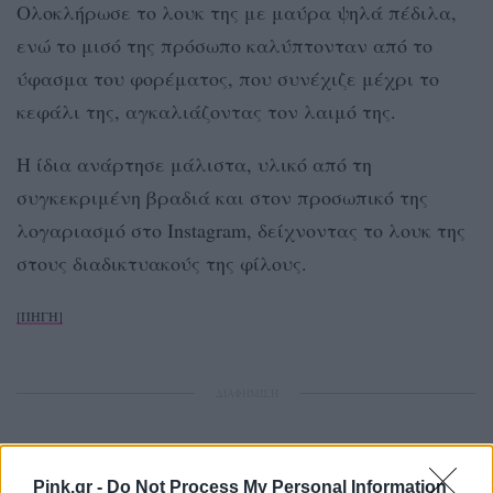
Ολοκλήρωσε το λουκ της με μαύρα ψηλά πέδιλα,
ενώ το μισό της πρόσωπο καλύπτονταν από το
ύφασμα του φορέματος, που συνέχιζε μέχρι το
κεφάλι της, αγκαλιάζοντας τον λαιμό της.
H ίδια ανάρτησε μάλιστα, υλικό από τη
συγκεκριμένη βραδιά και στον προσωπικό της
λογαριασμό στο Instagram, δείχνοντας το λουκ της
στους διαδικτυακούς της φίλους.
[ΠΗΓΗ]
ΔΙΑΦΗΜΙΣΗ
Pink.gr -
Do Not Process My Personal Information