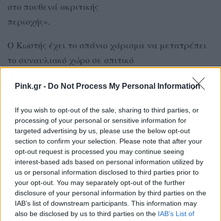
στο πουθενά ακριτικής
περιοχής».
Ο Κωστής έχει το σπάνιο χάρισμα να μετατρέπει
το συναυλιακό χώρο σε σπιτικό
κάλεσμα. Με τη ζεστασιά και την οικειότητα μιας
Pink.gr -
Do Not Process My Personal Information
καλής παρέας που είχες χρόνια
να βρεθείς. Το VOX θα γίνει το όμορφο σαλόνι του
If you wish to opt-out of the sale, sharing to third parties, or
για λίγες παραστάσεις.
processing of your personal or sensitive information for
targeted advertising by us, please use the below opt-out
ΔΙΑΦΗΜΙΣΗ
section to confirm your selection. Please note that after your
opt-out request is processed you may continue seeing
interest-based ads based on personal information utilized by
us or personal information disclosed to third parties prior to
your opt-out. You may separately opt-out of the further
disclosure of your personal information by third parties on the
IAB’s list of downstream participants. This information may
also be disclosed by us to third parties on the
IAB’s List of