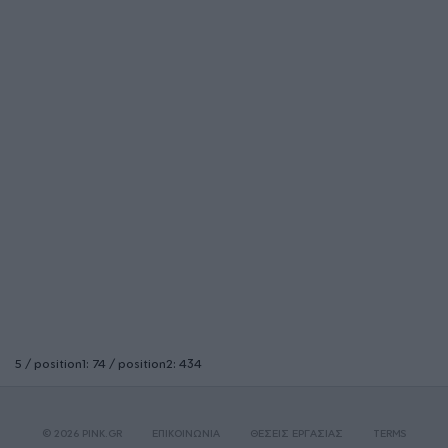
5 / position1: 74 / position2: 434
© 2026 PINK.GR
ΕΠΙΚΟΙΝΩΝΙΑ
ΘΕΣΕΙΣ ΕΡΓΑΣΙΑΣ
TERMS