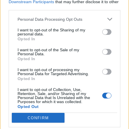
Downstream Participants
that may further disclose it to other
third parties.
Personal Data Processing Opt Outs
I want to opt-out of the Sharing of my
personal data.
Opted In
I want to opt-out of the Sale of my
Personal Data.
Opted In
I want to opt-out of processing my
Personal Data for Targeted Advertising.
Opted In
Ακολουθήστε το Pink.gr στο
Google News
και
I want to opt-out of Collection, Use,
Retention, Sale, and/or Sharing of my
μάθετε πρώτοι
τα πιο hot νέα
.
Personal Data that Is Unrelated with the
Purposes for which it was collected.
Opted Out
Ακολουθήστε το Pink.gr και στο
Instagram
CONFIRM