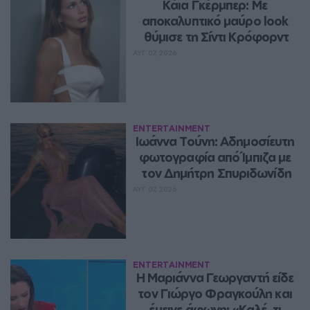
Κάια Γκέρμπερ: Με 
αποκαλυπτικό μαύρο look 
θύμισε τη Σίντι Κρόφορντ
ΑΥΓ 07, 2026
ENTERTAINMENT
Ιωάννα Τούνη: Αδημοσίευτη 
φωτογραφία από Ίμπιζα με 
τον Δημήτρη Σπυριδωνίδη
ΑΥΓ 07, 2026
ENTERTAINMENT
Η Μαριάννα Γεωργαντή είδε 
τον Γιώργο Φραγκούλη και 
έμεινε άφωνη: «Καλέ, τι 