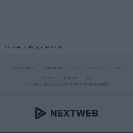
6 / position1: 149 / position2: 805
© 2026 PINK.GR
ΕΠΙΚΟΙΝΩΝΙΑ
ΘΕΣΕΙΣ ΕΡΓΑΣΙΑΣ
TERMS
PRIVACY
SITE MAP
RSS
PINK.GR NAME & LOGO ARE REGISTERED TRADEMARKS