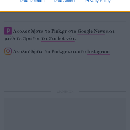
Data Deletion
Data Access
Privacy Policy
Ακολουθήστε το Pink.gr στο
Google News
και
μάθετε πρώτοι
τα πιο hot νέα
.
Ακολουθήστε το Pink.gr και στο
Instagram
ΔΙΑΦΗΜΙΣΗ