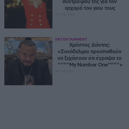
συντρόφου της για τον 
ερχομό του γιου τους
ΑΥΓ 08, 2026
ENTERTAINMENT
Χρήστος Δάντης: 
«Συνάδελφοι προσπαθούν 
να ξεχάσουν ότι έγραψα το 
""""My Number One""""»
ΑΥΓ 07, 2026