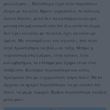
µαλλιά µου… Παλιότερα είχα λίγο παραπάνω
άγχος µε τα κιλά. Ήµουν γεµατούλα, το πάλευα,
έκανα δίαιτες, µετά δεν τα κατάφερνα και µια
µαγική στιγµή ανακάλυψα ότι όλο αυτό το άγχος
δεν έχει να κάνει µε τα κιλά, έχει να κάνει µε
εµένα. Με ανασφάλειες και αγωνίες, που σιγά
σιγά προσπάθησα να βάλω σε τάξη. Μπήκε η
γυµναστική στη ζωή µου, λίγη γιόγκα, λίγο
κολυµβητήριο, το επίσηµό µου όχηµα είναι ένα
ποδήλατο. Κινούµαι περισσότερο και κάνω
πράγµατα που µε ευχαριστούν πάρα πολύ. Μετά
άρχισα να ηρεµώ περισσότερο, να µε αγαπώ πιο
πολύ, να µη µε τιµωρώ. Βρήκα περισσότερη γαλήνη
µέσα µου»