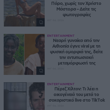
Πάρο, χωρίς τον Χρήστο 
Μάστορα – Δείτε τις 
φωτογραφίες
ΑΥΓ 06, 2026
ENTERTAINMENT
Νεαρή γυναίκα από την 
Αιθιοπία έγινε viral με τη 
φυσική ομορφιά της, δείτε 
την εντυπωσιακή 
μεταμόρφωσή της
ΑΥΓ 06, 2026
ENTERTAINMENT
Πέρεζ Χίλτον: Τι λέει η 
οικογένειά του μετά το 
σοκαριστικό live στο TikTok
ΑΥΓ 06, 2026