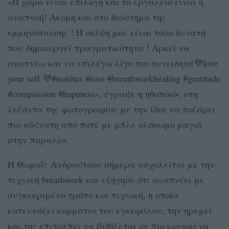
«Η χαρά είναι επιλογή και το εργαλείο είναι η
αναπνοή! Ακόμη και στο διάστημα της
εμμηνόπαυσης ! Η σκέψη μου είναι τόσο δυνατή
που δημιουργεί πραγματικότητα ! Αρκεί να
αναπνέω και να επιλέγω λίγο πιο συνειδητά💜love
your self 💜#nofilter #love #breathworkhealing #gratitude
#compassion #hapiness», έγραψε η ηθοποιός στη
λεζάντα της φωτογραφίας με την ίδια να ποζάρει
πιο αδύνατη από ποτέ με μπλε ολόσωμο μαγιό
στην παραλία.
Η Θωμαΐς Ανδρούτσου σήμερα ασχολείται με την
τεχνική breathwork και εξήγησε ότι αναπνέει με
συγκεκριμένο τρόπο και τεχνική, η οποία
κατευνάζει κομμάτια του εγκεφάλου, την ηρεμεί
και της επιτρέπει να βυθίζεται σε πιο κρυμμένα