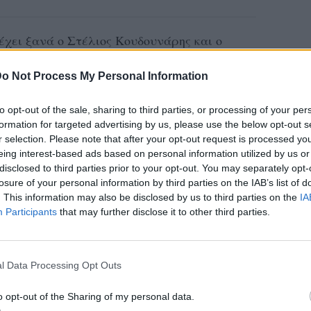
έχει ξανά ο Στέλιος Κουδουνάρης και ο
νται στην παρέα τους, το μοντέλο Σοφία
o Not Process My Personal Information
to opt-out of the sale, sharing to third parties, or processing of your per
πής, έτσι και τώρα, κάθε συμμετέχουσα έχει
formation for targeted advertising by us, please use the below opt-out s
τητα και όλες δηλώνουν πανέτοιμες να
r selection. Please note that after your opt-out request is processed y
eing interest-based ads based on personal information utilized by us or
 τους τηλεθεατές με τις εμφανίσεις τους.
disclosed to third parties prior to your opt-out. You may separately opt-
losure of your personal information by third parties on the IAB’s list of
ν ήδη κάποιες που ξεχωρίζουν και μία
. This information may also be disclosed by us to third parties on the
IA
υς στο Instagram, αποδεικνύει πως θα
Participants
that may further disclose it to other third parties.
ην ομορφιά και το στυλ τους.
l Data Processing Opt Outs
ια που μπαίνουν στο «My Style Rocks»
o opt-out of the Sharing of my personal data.