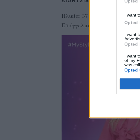
ΔΙΟΝΥΣΊΑ ΚΟΎΚΙΟΥ
Opted 
Ηλικία: 37 ετών
I want t
Opted 
Επάγγελμα: Επιχειρηματίας
I want 
Advertis
Opted 
I want t
of my P
was col
Opted 