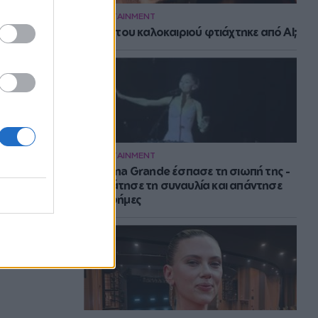
ENTERTAINMENT
Το hit του καλοκαιριού φτιάχτηκε από AI;
ENTERTAINMENT
H Ariana Grande έσπασε τη σιωπή της -
Σταμάτησε τη συναυλία και απάντησε
στις φήμες