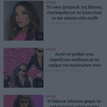
STYLE
Το navy jumpsuit της Βάσως 
Λασκαράκη με τη ζώνη είναι 
το πιο εύκολο chic outfit
ΜΑΤΊΝΑ ΚΌΝΤΟΥ
ΑΥΓ 10, 2026
STYLE
Αυτά τα γυαλιά σου 
ταιριάζουν ανάλογα με το 
σχήμα του προσώπου σου
ΜΑΤΊΝΑ ΚΌΝΤΟΥ
ΑΥΓ 10, 2026
STYLE
Η Dakota Johnson φορά το 
καλοκαιρινό φόρεμα που 