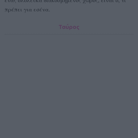
ένας ολόλευκα διακοσμημένος χώρος, είναι ό, τι
πρέπει για εσένα.
Ταύρος