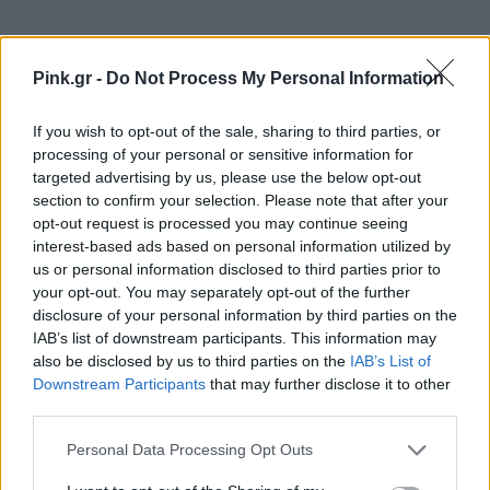
Παρθένος = τελειομανής. Η ακαταστασία και η
Pink.gr -
Do Not Process My Personal Information
ατέλεια είναι ο χειρότερος εχθρός σου. Από την
άλλη, η πρακτικότητα, η καθαριότητα και η
If you wish to opt-out of the sale, sharing to third parties, or
τακτοποίηση, είναι οι αγαπημένου σου φίλοι.
processing of your personal or sensitive information for
Επομένως, η minimal διακόσμηση είναι κομμένη και
targeted advertising by us, please use the below opt-out
section to confirm your selection. Please note that after your
ραμμένη στα μέτρα σου (και τον ψυχαναγκασμό
opt-out request is processed you may continue seeing
σου για τελειότητα).
interest-based ads based on personal information utilized by
us or personal information disclosed to third parties prior to
your opt-out. You may separately opt-out of the further
Ζυγός
disclosure of your personal information by third parties on the
IAB’s list of downstream participants. This information may
also be disclosed by us to third parties on the
IAB’s List of
Downstream Participants
that may further disclose it to other
third parties.
Personal Data Processing Opt Outs