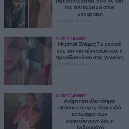
περισσότερα απ` όσα σε όλη 
της την καριέρα στην 
υποκριτική
NEWSROOM
ΑΥΓ 10, 2026
ENTERTAINMENT
Μπρίτνεϊ Σπίαρς: Το μπότοξ 
που την «κατέστρεψε» και η 
προειδοποίηση στις γυναίκες
NEWSROOM
ΑΥΓ 10, 2026
ENTERTAINMENT
Ανάρτηση όλο νόημα: 
«Κάποιοι άντρες είναι απλά 
κατώτεροι των 
περιστάσεων» λέει η 
Ανδρομάχη