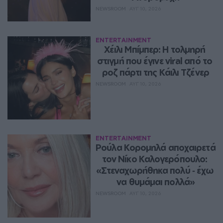
NEWSROOM
ΑΥΓ 10, 2026
ENTERTAINMENT
Χέιλι Μπίμπερ: Η τολμηρή 
στιγμή που έγινε viral από το 
ροζ πάρτι της Κάιλι Τζένερ
NEWSROOM
ΑΥΓ 10, 2026
ENTERTAINMENT
Ρούλα Κορομηλά αποχαιρετά 
τον Νίκο Καλογερόπουλο: 
«Στεναχωρήθηκα πολύ ‑ έχω 
να θυμάμαι πολλά»
NEWSROOM
ΑΥΓ 10, 2026