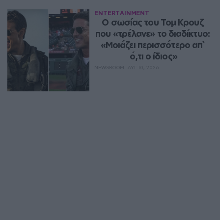
ENTERTAINMENT
Ο σωσίας του Τομ Κρουζ 
που «τρέλανε» το διαδίκτυο: 
«Μοιάζει περισσότερο απ` 
ό,τι ο ίδιος»
NEWSROOM
ΑΥΓ 10, 2026