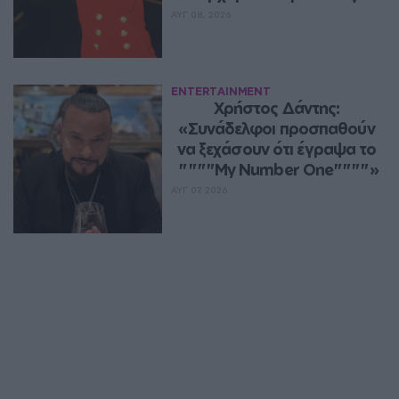
ΑΥΓ 08, 2026
ENTERTAINMENT
Χρήστος Δάντης: 
«Συνάδελφοι προσπαθούν 
να ξεχάσουν ότι έγραψα το 
""""My Number One""""»
ΑΥΓ 07, 2026