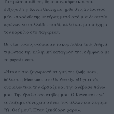
Το πρώτο παιδί της δημοσιογράφου και του
συζύγου της Keven Undergaro ήρθε στις 23 Ιουνίου
μέσω παρένθετης μητέρας μετά από μια δεκαετία
αγώνων να συλλάβει παιδί, αλλά και μια μάχη με
τον καρκίνο στο παγκρεας.
Οι νέοι γονείς ονόμασαν το κοριτσάκι τους Αθηνά,
τιμώντας την ελληνική καταγωγή της, σύμφωνα με
το pagesix.com.
«Ήταν η πιο ξεχωριστή στιγμή της ζωής μου»,
δήλωσε η Menounos στο Us Weekly. «Ο γιατρός
κυριολεκτικά την άρπαξε και την ανέβασε πάνω
μου. Την έβαλα στο στήθος μου. Ο Keven και εγώ
κοιτάζαμε συνέχεια ο ένας τον άλλον και λέγαμε
“Ω, Θεέ μου”. Ήταν ξεκάθαρη χαρά».