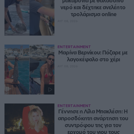
μακαρόνια με θαλασσινό 
νερό και δέχτηκε ανελέητο 
τρολάρισμα online
ΑΥΓ 08, 2026
ENTERTAINMENT
Μαρίνα Βερνίκου: Πόζαρε με 
λαγοκέφαλο στο χέρι
ΑΥΓ 08, 2026
ENTERTAINMENT
Γέννησε η Λίλα Μπακλέση: Η 
απροσδόκητη ανάρτηση του 
συντρόφου της για τον 
ερχομό του γιου τους