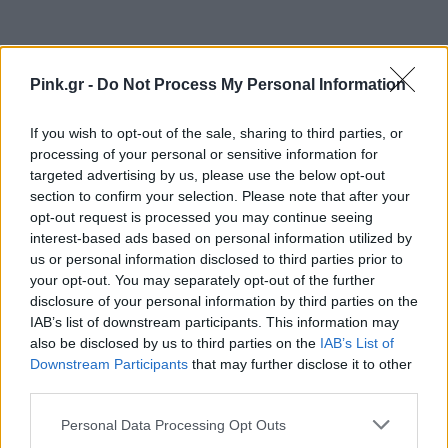
Pink.gr -
Do Not Process My Personal Information
Ακολουθήστε το Pink.gr στο
Google News
και
If you wish to opt-out of the sale, sharing to third parties, or
μάθετε πρώτοι
τα πιο hot νέα
.
processing of your personal or sensitive information for
targeted advertising by us, please use the below opt-out
section to confirm your selection. Please note that after your
Ακολουθήστε το Pink.gr και στο
Instagram
opt-out request is processed you may continue seeing
interest-based ads based on personal information utilized by
us or personal information disclosed to third parties prior to
your opt-out. You may separately opt-out of the further
disclosure of your personal information by third parties on the
IAB’s list of downstream participants. This information may
ΔΙΑΦΗΜΙΣΗ
also be disclosed by us to third parties on the
IAB’s List of
Downstream Participants
that may further disclose it to other
third parties.
Personal Data Processing Opt Outs