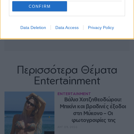
CONFIRM
Data Deletion
Data Access
Privacy Policy
Περισσότερα Θέματα
Entertainment
ENTERTAINMENT
Βάλια Χατζηθεοδώρου: 
Μπικίνι και βραδινές έξοδοι 
στη Μύκονο – Οι 
φωτογραφίες της
ΑΥΓ 09, 2026