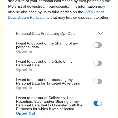
disclosure of your personal information by third parties on the
μάθετε πρώτοι
τα πιο hot νέα
.
IAB’s list of downstream participants. This information may
also be disclosed by us to third parties on the
IAB’s List of
Ακολουθήστε το Pink.gr και στο
Instagram
Downstream Participants
that may further disclose it to other
third parties.
Personal Data Processing Opt Outs
I want to opt-out of the Sharing of my
personal data.
ΔΙΑΦΗΜΙΣΗ
Opted In
I want to opt-out of the Sale of my
Personal Data.
Opted In
I want to opt-out of processing my
Personal Data for Targeted Advertising.
Opted In
I want to opt-out of Collection, Use,
Retention, Sale, and/or Sharing of my
Personal Data that Is Unrelated with the
Purposes for which it was collected.
Opted Out