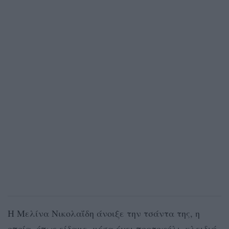
Η Μελίνα Νικολαΐδη άνοιξε την τσάντα της, η
οποία, όπως είδαμε, μέσα έχει πορτοφόλι, κλειδιά