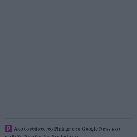
Ακολουθήστε το Pink.gr στο
Google News
και
μάθετε πρώτοι
τα πιο hot νέα
.