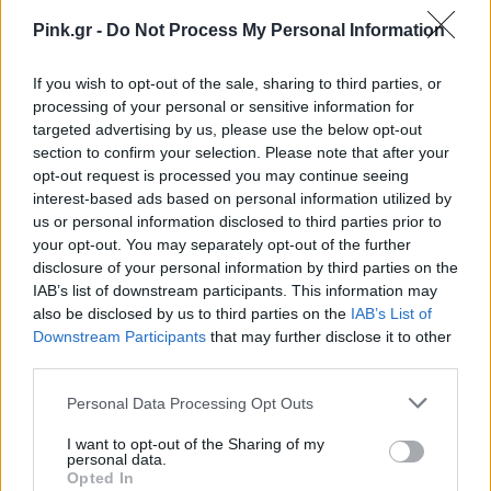
πρόταση, ή και γεγονός που θα
Pink.gr -
Do Not Process My Personal Information
αφορά την επαγγελματική σας
If you wish to opt-out of the sale, sharing to third parties, or
πορεία.
processing of your personal or sensitive information for
targeted advertising by us, please use the below opt-out
section to confirm your selection. Please note that after your
ΖΥΓΟΣ
opt-out request is processed you may continue seeing
interest-based ads based on personal information utilized by
us or personal information disclosed to third parties prior to
Σας δίνεται η σπάνια ευκαιρία να
your opt-out. You may separately opt-out of the further
μεταμορφώσετε μια πτυχή της
disclosure of your personal information by third parties on the
ζωής σας τώρα, έχετε όλα τα
IAB’s list of downstream participants. This information may
also be disclosed by us to third parties on the
IAB’s List of
κατάλληλα εφόδια γι’ αυτό να
Downstream Participants
that may further disclose it to other
περιμένετε την ιδανική ευκαιρία.
third parties.
Personal Data Processing Opt Outs
ΣΚΟΡΠΙΟΣ
I want to opt-out of the Sharing of my
personal data.
Opted In
Εμπιστευθείτε το ενστικτό σας και