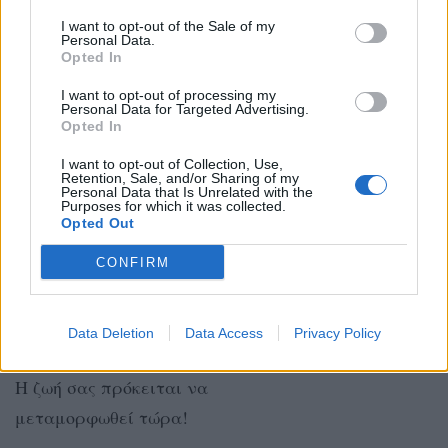
αποβάλλετε οτιδήποτε είναι
I want to opt-out of the Sale of my
Personal Data.
πλέον περιττό.
Opted In
I want to opt-out of processing my
Personal Data for Targeted Advertising.
ΤΟΞΟΤΗΣ
Opted In
I want to opt-out of Collection, Use,
Διαφορετικά, ίσως η έμπνευση
Retention, Sale, and/or Sharing of my
Personal Data that Is Unrelated with the
που σας παρέχει κάποιος να σας
Purposes for which it was collected.
Opted Out
δίνει την κατάλληλη ενέργεια για
CONFIRM
να αναπτυχθείτε καλλιτεχνικά.
Data Deletion
Data Access
Privacy Policy
ΑΙΓΟΚΕΡΩΣ
Η ζωή σας πρόκειται να
μεταμορφωθεί τώρα!