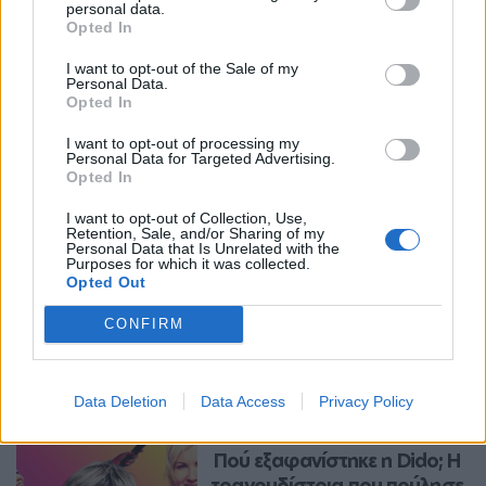
personal data.
Opted In
I want to opt-out of the Sale of my
Personal Data.
Opted In
I want to opt-out of processing my
Personal Data for Targeted Advertising.
Opted In
I want to opt-out of Collection, Use,
Retention, Sale, and/or Sharing of my
Personal Data that Is Unrelated with the
Purposes for which it was collected.
Opted Out
CONFIRM
Περισσότερα Θέματα
Entertainment
Data Deletion
Data Access
Privacy Policy
ENTERTAINMENT
Πού εξαφανίστηκε η Dido; Η 
τραγουδίστρια που πούλησε 