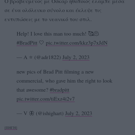
Ο βραβευμένος με Όσκαρ ηθοποιός έλαμπε μέσα
σε ένα ολόλευκο σύνολο και έκλεψε τις
εντυπώσεις με το νεανικό του στιλ.
Help! I love this man too much! 🥰🫠
#BradPitt
🤍
pic.twitter.com/kkz3p7xJdN
— A ⭐ (@adr1822)
July 2, 2023
new pics of Brad Pitt filming a new
commercial, who gave him the right to look
that awesome?
#bradpitt
pic.twitter.com/tiExz4i2v7
— V 🦋 (@ishighart)
July 2, 2023
[ΠΗΓΗ]