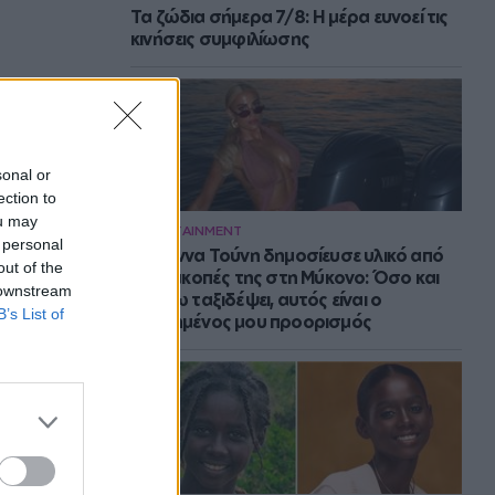
Τα ζώδια σήμερα 7/8: Η μέρα ευνοεί τις
κινήσεις συμφιλίωσης
sonal or
ection to
ou may
ENTERTAINMENT
 personal
Η Ιωάννα Τούνη δημοσίευσε υλικό από
out of the
τις διακοπές της στη Μύκονο: Όσο και
 downstream
αν έχω ταξιδέψει, αυτός είναι ο
B’s List of
αγαπημένος μου προορισμός