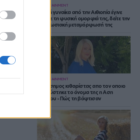
ENTERTAINMENT
Νεαρή γυναίκα από την Αιθιοπία έγινε
viral με τη φυσική ομορφιά της, δείτε την
εντυπωσιακή μεταμόρφωσή της
ENTERTAINMENT
Ο διάσημος κιθαρίστας απο τον οποιο
εμπνεύστηκε το όνομα της η Αση
Μπήλιου - Πώς τη βάφτισαν