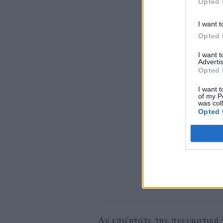
Opted 
I want t
Opted 
I want 
Advertis
Opted 
I want t
of my P
was col
Opted 
Αν επιζητάτε την πνευματική 