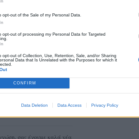
In
o opt-out of the Sale of my Personal Data.
In
to opt-out of processing my Personal Data for Targeted
ing.
In
o opt-out of Collection, Use, Retention, Sale, and/or Sharing
ersonal Data that Is Unrelated with the Purposes for which it
lected.
Out
CONFIRM
Data Deletion
Data Access
Privacy Policy
γνώση, σας έχουμε καλά νέα