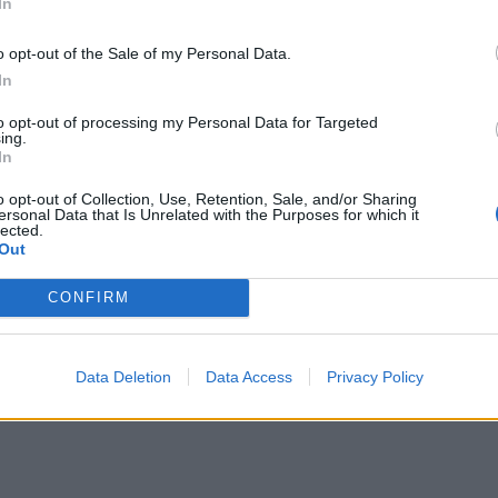
In
o opt-out of the Sale of my Personal Data.
In
to opt-out of processing my Personal Data for Targeted
ing.
In
o opt-out of Collection, Use, Retention, Sale, and/or Sharing
ersonal Data that Is Unrelated with the Purposes for which it
lected.
Out
CONFIRM
ΔΙΑΦΗΜΙΣΗ
Data Deletion
Data Access
Privacy Policy