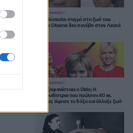
ENTERTAINMENT
Η πιο δύσκολη στιγμή στη ζωή του
Barack Obama δεν συνέβη στον Λευκό
Οίκο
ENTERTAINMENT
Πού εξαφανίστηκε η Dido; Η
τραγουδίστρια που πούλησε 40 εκ.
δίσκους άφησε τη δόξα και άλλαξε ζωή