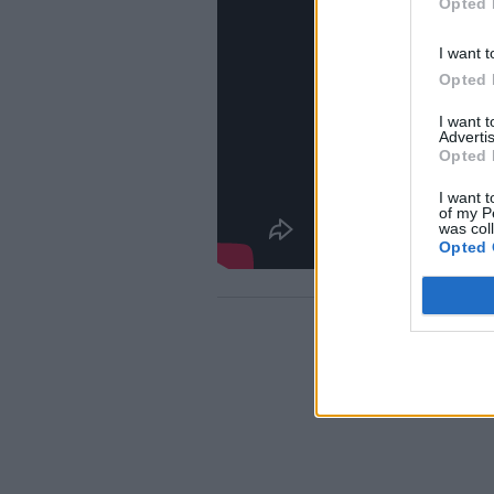
Opted 
I want t
Opted 
I want 
Advertis
Opted 
I want t
of my P
was col
Opted 