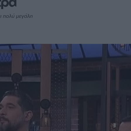
τρα
αι πολύ μεγάλη