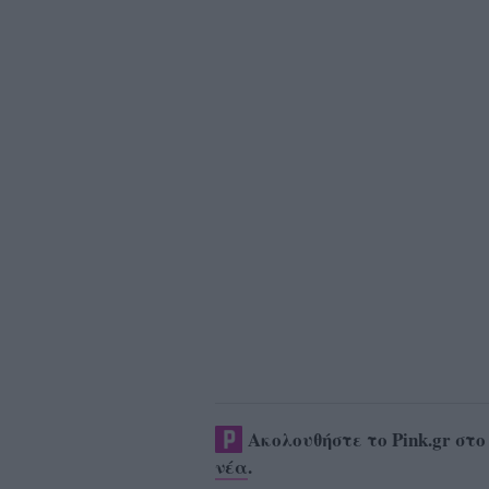
Ακολουθήστε το Pink.gr στ
νέα
.