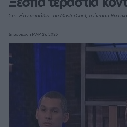
Ξεσπά τεράστια κόν
Στο νέο επεισόδιο του MasterChef, η ένταση θα είν
Δημοσίευση ΜΑΡ 29, 2023