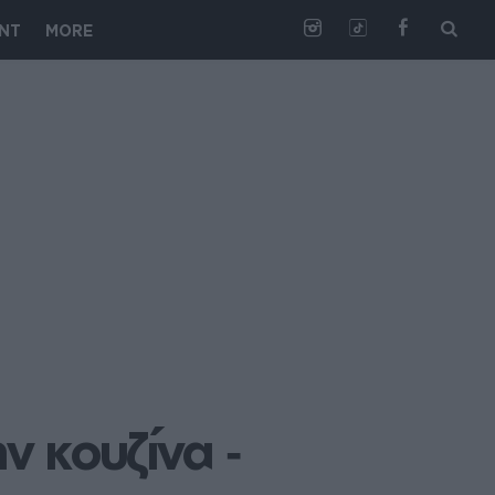
NT
MORE
 κουζίνα ‑ 