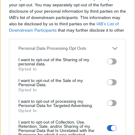
your opt-out. You may separately opt-out of the further
Ακολουθήστε το Pink.gr στο
Google News
και
disclosure of your personal information by third parties on the
IAB’s list of downstream participants. This information may
μάθετε πρώτοι
τα πιο hot νέα
.
also be disclosed by us to third parties on the
IAB’s List of
Downstream Participants
that may further disclose it to other
Ακολουθήστε το Pink.gr και στο
Instagram
third parties.
Personal Data Processing Opt Outs
I want to opt-out of the Sharing of my
personal data.
Opted In
ΔΙΑΦΗΜΙΣΗ
I want to opt-out of the Sale of my
Personal Data.
Opted In
I want to opt-out of processing my
Personal Data for Targeted Advertising.
Opted In
I want to opt-out of Collection, Use,
Retention, Sale, and/or Sharing of my
Personal Data that Is Unrelated with the
Purposes for which it was collected.