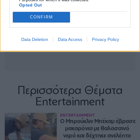
Opted Out
CONFIRM
Data Deletion
Data Access
Privacy Policy
Περισσότερα Θέματα
Entertainment
ENTERTAINMENT
Ο Μπρούκλιν Μπέκαμ έβρασε 
μακαρόνια με θαλασσινό 
νερό και δέχτηκε ανελέητο 