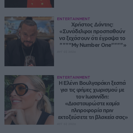
ENTERTAINMENT
Χρήστος Δάντης: 
«Συνάδελφοι προσπαθούν 
να ξεχάσουν ότι έγραψα το 
""""My Number One""""»
ΑΥΓ 07, 2026
ENTERTAINMENT
Η Ελένη Βουλγαράκη ξεσπά 
για τις φήμες χωρισμού με 
τον Ιωαννίδη: 
«Διασταυρώστε καμία 
πληροφορία πριν 
εκτοξεύσετε τη βλακεία σας»
ΑΥΓ 07, 2026