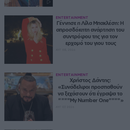
ENTERTAINMENT
Γέννησε η Λίλα Μπακλέση: Η 
απροσδόκητη ανάρτηση του 
συντρόφου της για τον 
ερχομό του γιου τους
ΑΥΓ 08, 2026
ENTERTAINMENT
Χρήστος Δάντης: 
«Συνάδελφοι προσπαθούν 
να ξεχάσουν ότι έγραψα το 
""""My Number One""""»
ΑΥΓ 07, 2026