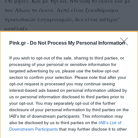
επί μήνες. Και με την κα. Ντενίση το έκανε και με
τον Άδωνι το έκανε. Αυτό είναι ξεκαθάρισμα
προσωπικών λογαριασμών, δεν είναι σάτιρα"
κατέληξε.
Pink.gr -
Do Not Process My Personal Information
[ΠΗΓΗ]
If you wish to opt-out of the sale, sharing to third parties, or
processing of your personal or sensitive information for
ΔΙΑΦΗΜΙΣΗ
targeted advertising by us, please use the below opt-out
section to confirm your selection. Please note that after your
opt-out request is processed you may continue seeing
interest-based ads based on personal information utilized by
us or personal information disclosed to third parties prior to
your opt-out. You may separately opt-out of the further
disclosure of your personal information by third parties on the
IAB’s list of downstream participants. This information may
also be disclosed by us to third parties on the
IAB’s List of
Downstream Participants
that may further disclose it to other
third parties.