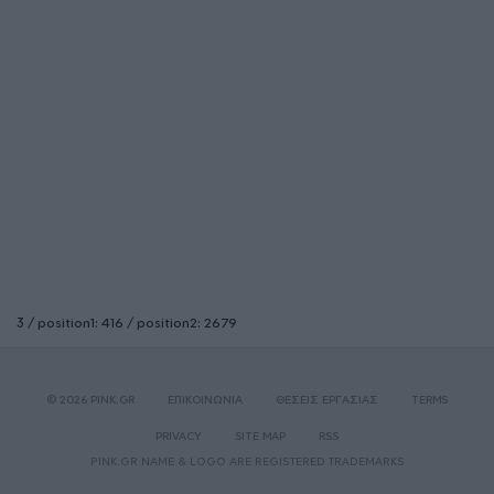
3 / position1: 416 / position2: 2679
© 2026 PINK.GR
ΕΠΙΚΟΙΝΩΝΙΑ
ΘΕΣΕΙΣ ΕΡΓΑΣΙΑΣ
TERMS
PRIVACY
SITE MAP
RSS
PINK.GR NAME & LOGO ARE REGISTERED TRADEMARKS