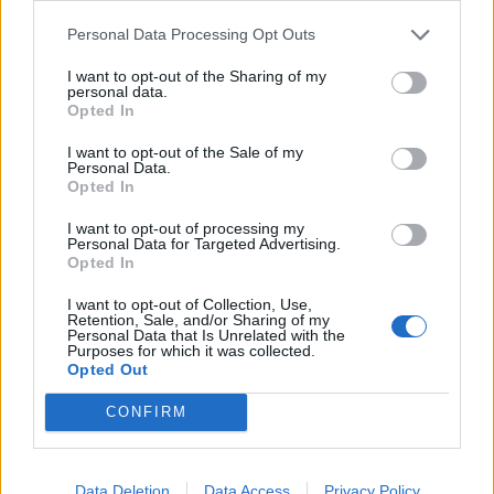
Personal Data Processing Opt Outs
I want to opt-out of the Sharing of my
personal data.
Opted In
I want to opt-out of the Sale of my
Personal Data.
Opted In
I want to opt-out of processing my
Personal Data for Targeted Advertising.
Ακολουθήστε το Pink.gr στο
Google News
και
Opted In
μάθετε πρώτοι
τα πιο hot νέα
.
I want to opt-out of Collection, Use,
Retention, Sale, and/or Sharing of my
Personal Data that Is Unrelated with the
Ακολουθήστε το Pink.gr και στο
Instagram
Purposes for which it was collected.
Opted Out
CONFIRM
Data Deletion
Data Access
Privacy Policy