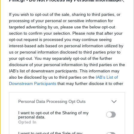
If you wish to opt-out of the sale, sharing to third parties, or
processing of your personal or sensitive information for
targeted advertising by us, please use the below opt-out
section to confirm your selection. Please note that after your
opt-out request is processed you may continue seeing
interest-based ads based on personal information utilized by
us or personal information disclosed to third parties prior to
your opt-out. You may separately opt-out of the further
disclosure of your personal information by third parties on the
IAB’s list of downstream participants. This information may
also be disclosed by us to third parties on the
IAB’s List of
Downstream Participants
that may further disclose it to other
third parties.
Personal Data Processing Opt Outs
I want to opt-out of the Sharing of my
personal data.
Ακολουθήστε το Pink.gr στο
Google News
και
Opted In
μάθετε πρώτοι
τα πιο hot νέα
.
I want to opt-out of the Sale of my