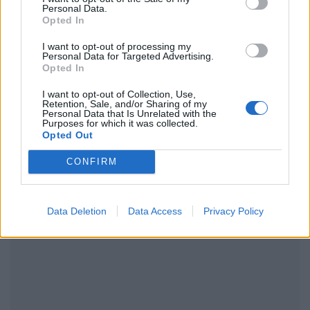
Personal Data.
Ακολουθήστε το Pink.gr και στο
Instagram
Opted In
I want to opt-out of processing my
Personal Data for Targeted Advertising.
Opted In
I want to opt-out of Collection, Use,
Retention, Sale, and/or Sharing of my
Personal Data that Is Unrelated with the
ΔΙΑΦΗΜΙΣΗ
Purposes for which it was collected.
Opted Out
CONFIRM
Data Deletion
Data Access
Privacy Policy