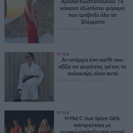
Αμαλία Κωστοπούλου: Το 
κόκκινο εξώπλατο φόρεμα 
που τράβηξε όλα τα 
βλέμματα
ΛΟΥΚΊΑ ΣΑΝΙΔΆ
ΙΟΥΛ 27, 2026
STYLE
Αν υπάρχει ένα outfit που 
αξίζει να φορέσεις φέτος το 
καλοκαίρι, είναι αυτό
ΛΟΥΚΊΑ ΣΑΝΙΔΆ
ΙΟΥΛ 24, 2026
STYLE
Η Mel C των Spice Girls 
παντρεύτηκε με 
νυφικό‑έκπληξη από στενή 