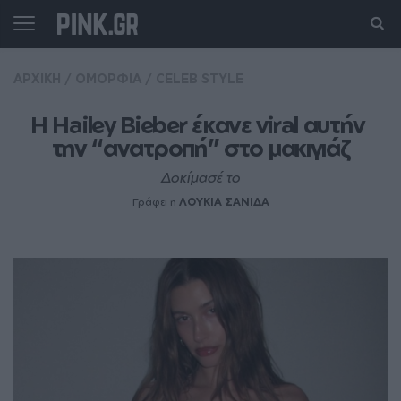
ΑΡΧΙΚΗ
/
ΟΜΟΡΦΙΑ
/
CELEB STYLE
Η Hailey Bieber έκανε viral αυτήν 
την “ανατροπή” στο μακιγιάζ
Δοκίμασέ το
Γράφει η
ΛΟΥΚΙΑ ΣΑΝΙΔΑ