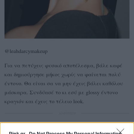
@leahdarcymakeup
Για να πετύχεις φυσικό αποτέλεσμα, βάλε καφέ
και δημιούργησε μήκος χωρίς να φαίνεται πολύ
έντονο. Θα είναι σα να μην έχεις βάλει καθόλου
μάσκαρα. Συνδύασέ το κι εσύ με glossy έντονο
κραγιόν και έχεις το τέλειο look.
ΔΙΑΦΗΜΙΣΗ
Pink.gr -
Do Not Process My Personal Information