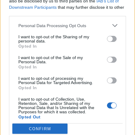
also be disclosed by us to third parties on the
IAB’s List of
Downstream Participants
that may further disclose it to other
third parties.
Personal Data Processing Opt Outs
I want to opt-out of the Sharing of my
personal data.
Opted In
I want to opt-out of the Sale of my
Personal Data.
Opted In
I want to opt-out of processing my
Personal Data for Targeted Advertising.
Opted In
I want to opt-out of Collection, Use,
Ακολουθήστε το Pink.gr στο
Google News
και
Retention, Sale, and/or Sharing of my
Personal Data that Is Unrelated with the
μάθετε πρώτοι
τα πιο hot νέα
.
Purposes for which it was collected.
Opted Out
Ακολουθήστε το Pink.gr και στο
Instagram
CONFIRM