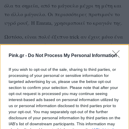
όλα τα σημεία, από το μάγουλο μέχρι τη μύτη και
το άλλο μάγουλο. Οι περισσότερες προτιμούν το
υγρό ρουζ. Η Emrata, χρησιμοποιεί το κραγιόν της.
Ωστόσο, είναι πολύ έξυπνο trick αν έχεις μόνο ένα
κραγιόν στην τσάντα σου, να το χρησιμοποιείς για
να δώσεις το χρώμα της υγείας στα μαγουλά σου.
Pink.gr -
Do Not Process My Personal Information
Όσον αφορά στη μύτη, θα πρέπει να προσέξεις την
If you wish to opt-out of the sale, sharing to third parties, or
ποσότητα που θα βάλεις για να μην φαίνεται πολύ
processing of your personal or sensitive information for
έντονα “ξένο”.
targeted advertising by us, please use the below opt-out
section to confirm your selection. Please note that after your
ΔΙΑΦΗΜΙΣΗ
opt-out request is processed you may continue seeing
interest-based ads based on personal information utilized by
us or personal information disclosed to third parties prior to
your opt-out. You may separately opt-out of the further
disclosure of your personal information by third parties on the
IAB’s list of downstream participants. This information may