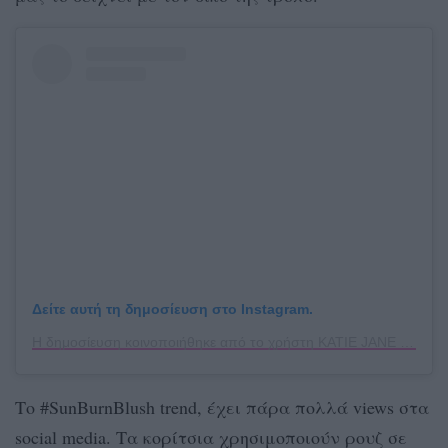
Δείτε αυτή τη δημοσίευση στο Instagram.
Η δημοσίευση κοινοποιήθηκε από το χρήστη KATIE JANE HUGHES (@katiejanehughes)
Το #SunBurnBlush trend, έχει πάρα πολλά views στα
social media. Τα κορίτσια χρησιμοποιούν ρουζ σε