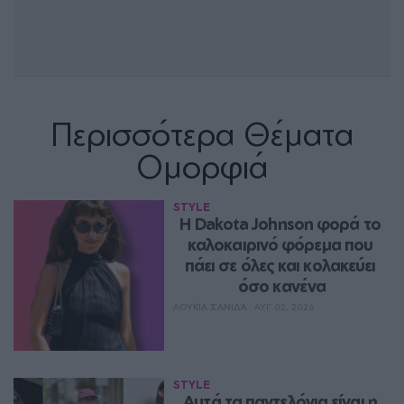
Περισσότερα Θέματα
Ομορφιά
STYLE
Η Dakota Johnson φορά το 
καλοκαιρινό φόρεμα που 
πάει σε όλες και κολακεύει 
όσο κανένα
ΛΟΥΚΊΑ ΣΑΝΙΔΆ
ΑΥΓ 02, 2026
STYLE
Aυτά τα παντελόνια είναι η 