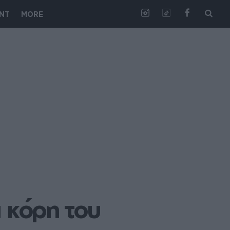
NT
MORE
 κόρη του 