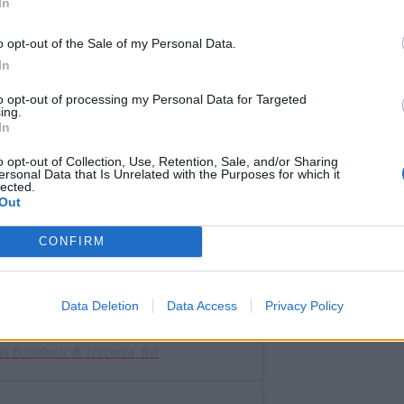
In
o opt-out of the Sale of my Personal Data.
In
to opt-out of processing my Personal Data for Targeted
ing.
In
o opt-out of Collection, Use, Retention, Sale, and/or Sharing
ersonal Data that Is Unrelated with the Purposes for which it
lected.
Out
CONFIRM
Data Deletion
Data Access
Privacy Policy
ia Bonatsou 🍇 (@zenia_fly)