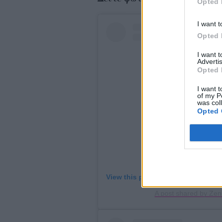
Opted 
I want t
Opted 
I want 
Advertis
Opted 
I want t
of my P
was col
Opted 
View this post on Instagram
A post shared by Zen