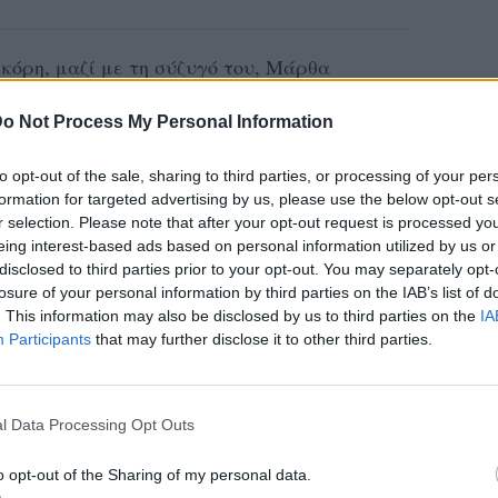
 κόρη, μαζί με τη σύζυγό του, Μάρθα
που γεννήθηκε τον Ιανουάριο του 1997, κάτι
o Not Process My Personal Information
26 χρονών.
to opt-out of the sale, sharing to third parties, or processing of your per
 παρουσιαστής πέθανε, η Ζένια ήταν μόνο 7
formation for targeted advertising by us, please use the below opt-out s
λιχθεί σε ολόλκληρη γυναίκα και μάλιστα
r selection. Please note that after your opt-out request is processed y
eing interest-based ads based on personal information utilized by us or
 εμφανισιακά. Δε γνωρίζουμε, βέβαια, αν
disclosed to third parties prior to your opt-out. You may separately opt-
 και το εκρηκτικό ταμπεραμέντο του Βλάσση,
losure of your personal information by third parties on the IAB’s list of
. This information may also be disclosed by us to third parties on the
IA
κιά κοπέλα, ενώ έχει μιλήσει στο παρελθόν
Participants
that may further disclose it to other third parties.
 της και για την ίδια.
χώρο της εστίασης και συγκεκριμένα στο
l Data Processing Opt Outs
σι συμμετείχε και το Just the 2 of us!
o opt-out of the Sharing of my personal data.