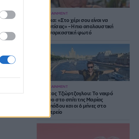
ENTERTAINMENT
Μπάρκα: «Στο χέρι σου είναι να
αδυνατίσεις» – Η πιο απολαυστική
αυτοσαρκαστική φωτό
ENTERTAINMENT
Στράτος Τζώρτζογλου: Το νεκρό
έμβρυο στο σπίτι της Μαρίας
Γεωργιάδου και οι 6 μήνες στο
ψυχιατρείο