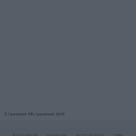
3 / position1: 1131 / position2: 2072
© 2026 PINK.GR
ΕΠΙΚΟΙΝΩΝΙΑ
ΘΕΣΕΙΣ ΕΡΓΑΣΙΑΣ
TERMS