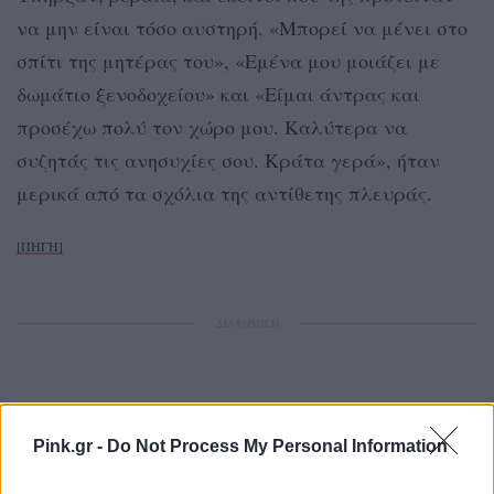
να μην είναι τόσο αυστηρή. «Μπορεί να μένει στο
σπίτι της μητέρας του», «Εμένα μου μοιάζει με
δωμάτιο ξενοδοχείου» και «Είμαι άντρας και
προσέχω πολύ τον χώρο μου. Καλύτερα να
συζητάς τις ανησυχίες σου. Κράτα γερά», ήταν
μερικά από τα σχόλια της αντίθετης πλευράς.
[ΠΗΓΗ]
ΔΙΑΦΗΜΙΣΗ
Pink.gr -
Do Not Process My Personal Information