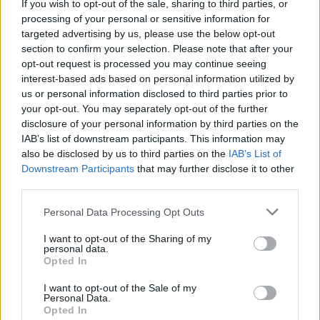
If you wish to opt-out of the sale, sharing to third parties, or
processing of your personal or sensitive information for
targeted advertising by us, please use the below opt-out
section to confirm your selection. Please note that after your
opt-out request is processed you may continue seeing
interest-based ads based on personal information utilized by
us or personal information disclosed to third parties prior to
your opt-out. You may separately opt-out of the further
disclosure of your personal information by third parties on the
IAB’s list of downstream participants. This information may
also be disclosed by us to third parties on the
IAB’s List of
Downstream Participants
that may further disclose it to other
third parties.
Personal Data Processing Opt Outs
Ακολουθήστε το Pink.gr στο
Google News
και
I want to opt-out of the Sharing of my
μάθετε πρώτοι
τα πιο hot νέα
.
personal data.
Opted In
Ακολουθήστε το Pink.gr και στο
Instagram
I want to opt-out of the Sale of my
Personal Data.
Opted In