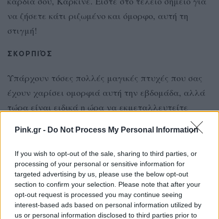
καρδιά σου, Καρκίνε. Είστε στο τέλειο σημείο για
να ζήσετε κάτι ριζωμένο και όμορφο, αυτή τη
στιγμή!
ΣΚΟΡΠΙΌΣ
Υπάρχουν τόσες πολλές μαγικές πτυχές που σας
έχουν χαρίσει ομορφιά αυτή την εβδομάδα, αλλά
τώρα είναι ειδικά η ώρα να εκμεταλλευτείτε
αυτές τις γοητευτικές ενέργειες. Όταν η
Pink.gr -
Do Not Process My Personal Information
Αφροδίτη, ο Ερμής και ο Ήλιος ενώσουν τις
δυνάμεις τους με τον ακμαίο Δία - ο πέμπτος οίκος
If you wish to opt-out of the sale, sharing to third parties, or
processing of your personal or sensitive information for
του πάθους και της έκφρασης θα πάρει φωτιά.
targeted advertising by us, please use the below opt-out
Αυτό θα σας βοηθήσει να ενδυναμώσετε να
section to confirm your selection. Please note that after your
ακολουθήσετε αυτό που πραγματικά επιθυμεί η
opt-out request is processed you may continue seeing
interest-based ads based on personal information utilized by
καρδιά σας.
us or personal information disclosed to third parties prior to