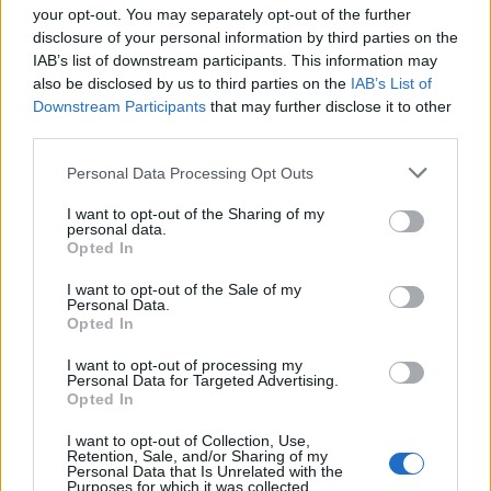
your opt-out. You may separately opt-out of the further
ΙΧΘΎΕΣ
disclosure of your personal information by third parties on the
IAB’s list of downstream participants. This information may
Μαθαίνετε πώς να εμπιστεύεστε τον εαυτό σας
also be disclosed by us to third parties on the
IAB’s List of
Downstream Participants
that may further disclose it to other
και τη μαγεία πίσω από αυτό που νιώθετε – η
third parties.
διαίσθησή σας σας ωθεί και σας οδηγεί σε νέους
Personal Data Processing Opt Outs
ορίζοντες και είναι καλύτερο να την
ακολουθήσετε! Τα πάντα στη ζωή σας θα
I want to opt-out of the Sharing of my
personal data.
μεγεθύνονται και θα καλυφθούν με μια
Opted In
αστραφτερή αίσθηση ελαφρότητας και ελπίδας.
I want to opt-out of the Sale of my
Personal Data.
Είτε έτσι είτε αλλιώς - εμπνέεστε περισσότερο
Opted In
από ποτέ σε αυτή την ενέργεια και τα αστέρια σας
I want to opt-out of processing my
δίνουν τη δύναμη να φτάσετε σε αυτό που
Personal Data for Targeted Advertising.
Opted In
πραγματικά επιθυμείτε σε αυτή τη ζωή.
I want to opt-out of Collection, Use,
Retention, Sale, and/or Sharing of my
ΔΙΑΦΗΜΙΣΗ
Personal Data that Is Unrelated with the
Purposes for which it was collected.