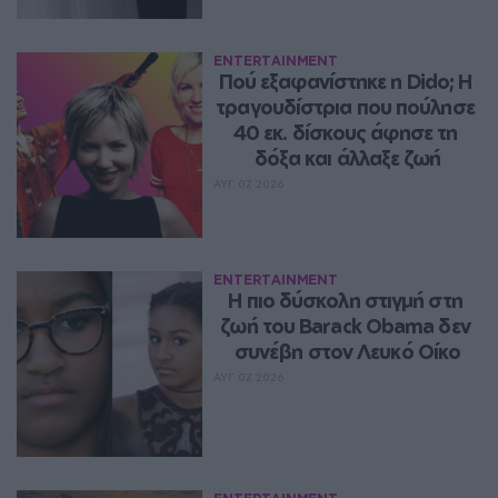
ENTERTAINMENT
Πού εξαφανίστηκε η Dido; Η 
τραγουδίστρια που πούλησε 
40 εκ. δίσκους άφησε τη 
δόξα και άλλαξε ζωή
ΑΥΓ 07, 2026
ENTERTAINMENT
Η πιο δύσκολη στιγμή στη 
ζωή του Barack Obama δεν 
συνέβη στον Λευκό Οίκο
ΑΥΓ 07, 2026