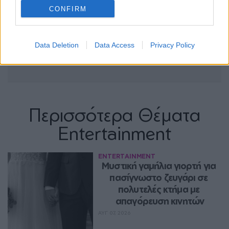
CONFIRM
Data Deletion
Data Access
Privacy Policy
Περισσότερα Θέματα
Entertainment
ENTERTAINMENT
Μυστική γαμήλια γιορτή για 
πασίγνωστο ζευγάρι σε 
πολυτελές κτήμα με 
απαγόρευση κινητών
ΑΥΓ 07, 2026