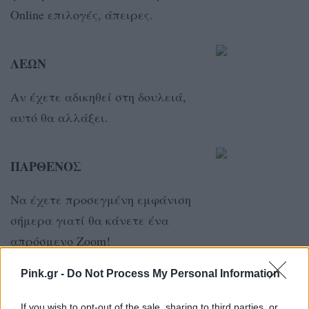
Online επιλογές, άπειρες.
ΛΕΩΝ
Αν έχετε αδικηθεί στη δουλειά,
αυτό θα αλλάξει.
ΠΑΡΘΕΝΟΣ
Να έχετε προσεγμένη εμφάνιση
σήμερα γιατί θα κάνετε ένα
απρόσμενο Zoom!
Pink.gr -
Do Not Process My Personal Information
ΖΥΓΟΣ
If you wish to opt-out of the sale, sharing to third parties, or