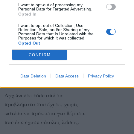
στρέφονται προς όφελός σας.
I want to opt-out of processing my
Personal Data for Targeted Advertising.
Opted In
I want to opt-out of Collection, Use,
ΑΙΓΟΚΕΡΩΣ
Retention, Sale, and/or Sharing of my
Personal Data that Is Unrelated with the
Purposes for which it was collected.
Το μυαλό σας δεν είναι
Opted Out
συγκεντρωμένο και ξεχνάτε
CONFIRM
πολλά σημαντικά πράγματα.
Data Deletion
Data Access
Privacy Policy
ΥΔΡΟΧΟΟΣ
Αγχώνεστε τόσο από τα
προβλήματα που έχετε, χωρίς
ωστόσο να πρόκειται για θέματα
που δεν έχουν εύκολες λύσεις.