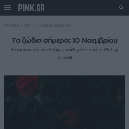
ΑΡΧΙΚΗ
/
PINK
/
ΖΩΔΙΑ ΗΜΕΡΑΣ
Τα ζώδια σήμερα: 10 Νοεμβρίου
Αστρολογικές προβλέψεις κάθε μέρα από το Pink.gr
AstroGirl