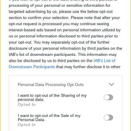
Η ευαίσθητη πλευρά σας θα έρθει
processing of your personal or sensitive information for
targeted advertising by us, please use the below opt-out
στην επιφάνεια τις ημέρες που
section to confirm your selection. Please note that after your
ακολουθούν!
opt-out request is processed you may continue seeing
interest-based ads based on personal information utilized by
us or personal information disclosed to third parties prior to
your opt-out. You may separately opt-out of the further
ΣΚΟΡΠΙΟΣ
disclosure of your personal information by third parties on the
IAB’s list of downstream participants. This information may
Θα βρεθείτε μπλεγμένοι σε
also be disclosed by us to third parties on the
IAB’s List of
δύσκολες καταστάσεις και θα
Downstream Participants
that may further disclose it to other
third parties.
πρέπει να συμμαζέψετε τα λάθη
των άλλων.
Personal Data Processing Opt Outs
I want to opt-out of the Sharing of my
personal data.
ΤΟΞΟΤΗΣ
Opted In
I want to opt-out of the Sale of my
Θα μάθετε ότι σήμερα τα
Personal Data.
Opted In
πράγματα ξεκινούν να