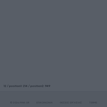
12 / position1: 214 / position2: 949
© 2026 PINK.GR
ΕΠΙΚΟΙΝΩΝΙΑ
ΘΕΣΕΙΣ ΕΡΓΑΣΙΑΣ
TERMS