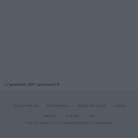
1 / position1: 209 / position2: 0
© 2026 PINK.GR
ΕΠΙΚΟΙΝΩΝΙΑ
ΘΕΣΕΙΣ ΕΡΓΑΣΙΑΣ
TERMS
PRIVACY
SITE MAP
RSS
PINK.GR NAME & LOGO ARE REGISTERED TRADEMARKS