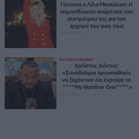
Γέννησε η Λίλα Μπακλέση: Η 
απροσδόκητη ανάρτηση του 
συντρόφου της για τον 
ερχομό του γιου τους
ΑΥΓ 08, 2026
ENTERTAINMENT
Χρήστος Δάντης: 
«Συνάδελφοι προσπαθούν 
να ξεχάσουν ότι έγραψα το 
""""My Number One""""»
ΑΥΓ 07, 2026