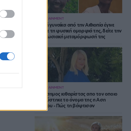
ENTERTAINMENT
Νεαρή γυναίκα από την Αιθιοπία έγινε
viral με τη φυσική ομορφιά της, δείτε την
εντυπωσιακή μεταμόρφωσή της
ENTERTAINMENT
Ο διάσημος κιθαρίστας απο τον οποιο
εμπνεύστηκε το όνομα της η Αση
Μπήλιου - Πώς τη βάφτισαν