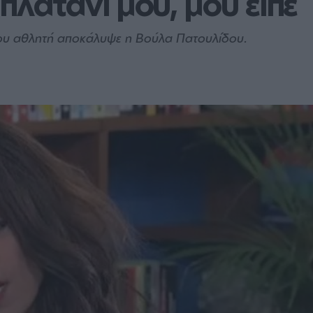
πλατάνι μου, μου είπε
νου αθλητή αποκάλυψε η Βούλα Πατουλίδου.