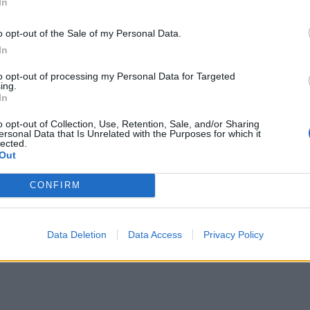
In
o opt-out of the Sale of my Personal Data.
ος. Ο σύζυγος μου πήγε νωρίτερα την ημέρα
In
ς του και έφυγε προτού να αρχίσει η
to opt-out of processing my Personal Data for Targeted
ήρωσε ακόμα η Βούλα Πατουλίδου στο
ing.
In
όσιας τηλεόρασης.
o opt-out of Collection, Use, Retention, Sale, and/or Sharing
ersonal Data that Is Unrelated with the Purposes for which it
lected.
Out
CONFIRM
Data Deletion
Data Access
Privacy Policy