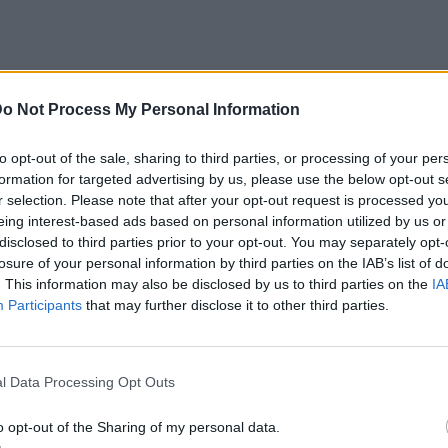
o Not Process My Personal Information
γήθηκε πως «μαζί γυμναζόμασταν! Μάλιστα
λλές φορές ο Αλέξανδρος ήταν στο υπόγειο
to opt-out of the sale, sharing to third parties, or processing of your per
λεγα «φύγετε στην άκρη» και έμπαινα σε
formation for targeted advertising by us, please use the below opt-out s
r selection. Please note that after your opt-out request is processed y
σματα με το τζιν για να είμαι εντάξει για
eing interest-based ads based on personal information utilized by us or
ιο περίσσευε! Ένας γίγαντας! Ήμουν από
disclosed to third parties prior to your opt-out. You may separately opt-
έγινε ένα τιμητικό αφιέρωμα για τους
losure of your personal information by third parties on the IAB’s list of
. This information may also be disclosed by us to third parties on the
IA
 ΤΕΦΑ της Θεσσαλονίκης και ήταν εκεί η
Participants
that may further disclose it to other third parties.
ίχε σπάσει το πόδι του στο Σίδνεϋ».
ι μου είπε «χάνω το πλατάνι μου». Μου το
l Data Processing Opt Outs
αύματα» της είπα και προσπαθούσαμε να
o opt-out of the Sharing of my personal data.
του για να μπορεί να τον πηγαινοφέρνει