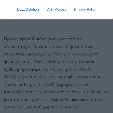
Data Deletion
Data Access
Privacy Policy
Πριν η Oprah Winfrey γίνει μια από τις
πλουσιότερες γυναίκες στον κόσμο και ένα
τηλεοπτικό φαινόμενο, ήταν μια αγωνιζόμενη
ηθοποιός που έβγαζε λίγα χρήματα. Ο Steven
Spilberg πρόσφερε στην Oprah μόλις 35.000
δολάρια για τον ρόλο της ως Sophia στο κλασικό
The Color Purple του 1986. Σήμερα, δεν θα
μπορούσε ποτέ να δεχτεί κάτι τέτοιο. Διευθύνει το
δικό της σόου μέσω της Harpo Productions και έχει
συγκεντρώσει καθαρή περιουσία 2,8