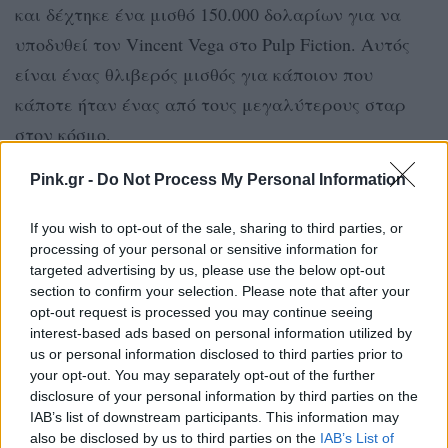
και δέχτηκε ένα μισθό 150.000 δολαρίων για να
υποδυθεί τον Vincent Vega στο Pulp Fiction. Αυτός
είναι ένας θλιβερός μισθός για κάποιον που
κάποτε ήταν ένας από τους μεγαλύτερους σταρ
στον κόσμο.
Pink.gr -
Do Not Process My Personal Information
OPRAH WINFREY
35.000 $ για το The Color Purple
If you wish to opt-out of the sale, sharing to third parties, or
processing of your personal or sensitive information for
targeted advertising by us, please use the below opt-out
section to confirm your selection. Please note that after your
opt-out request is processed you may continue seeing
interest-based ads based on personal information utilized by
us or personal information disclosed to third parties prior to
your opt-out. You may separately opt-out of the further
disclosure of your personal information by third parties on the
IAB’s list of downstream participants. This information may
also be disclosed by us to third parties on the
IAB’s List of