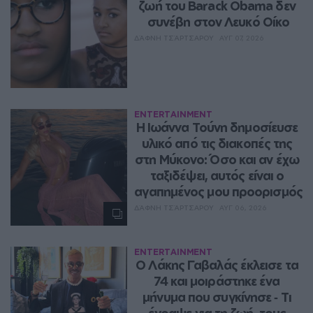
ζωή του Barack Obama δεν 
συνέβη στον Λευκό Οίκο
ΔΆΦΝΗ ΤΣΆΡΤΣΑΡΟΥ
ΑΥΓ 07, 2026
ENTERTAINMENT
Η Ιωάννα Τούνη δημοσίευσε 
υλικό από τις διακοπές της 
στη Μύκονο: Όσο και αν έχω 
ταξιδέψει, αυτός είναι ο 
αγαπημένος μου προορισμός
ΔΆΦΝΗ ΤΣΆΡΤΣΑΡΟΥ
ΑΥΓ 06, 2026
ENTERTAINMENT
Ο Λάκης Γαβαλάς έκλεισε τα 
74 και μοιράστηκε ένα 
μήνυμα που συγκίνησε ‑ Τι 
έγραψε για τη ζωή, τους 