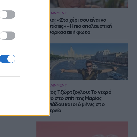
ENTERTAINMENT
Μπάρκα: «Στο χέρι σου είναι να
αδυνατίσεις» – Η πιο απολαυστική
αυτοσαρκαστική φωτό
ENTERTAINMENT
Στράτος Τζώρτζογλου: Το νεκρό
έμβρυο στο σπίτι της Μαρίας
Γεωργιάδου και οι 6 μήνες στο
ψυχιατρείο