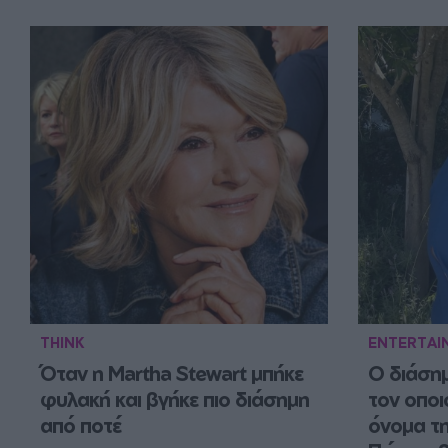
THINK
ENTERTAI
Όταν η Martha Stewart μπήκε 
Ο διάσημ
φυλακή και βγήκε πιο διάσημη 
τον οποι
από ποτέ
όνομα τη