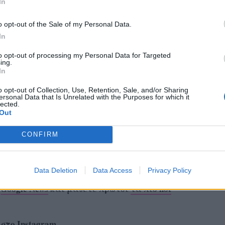
In
o opt-out of the Sale of my Personal Data.
In
to opt-out of processing my Personal Data for Targeted
ing.
In
o opt-out of Collection, Use, Retention, Sale, and/or Sharing
ersonal Data that Is Unrelated with the Purposes for which it
lected.
Out
CONFIRM
Data Deletion
Data Access
Privacy Policy
ο
Google News
και μάθετε πρώτοι
τα πιο hot
 στο
Instagram