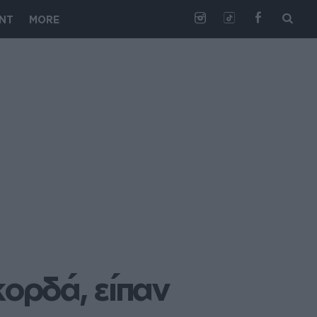
NT
MORE
ορδά, είπαν 