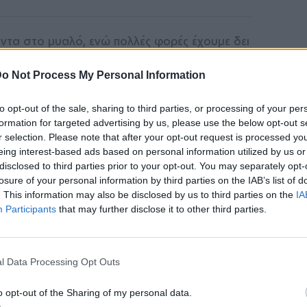
άντα στο μυαλό, ενώ πολλές φορές έχουμε δει
ι ο Γιώργος Λιάγκας και η Φαίη Σκορδά, η
o Not Process My Personal Information
γκας», είπε αρχικά η Ελένη Μενεγάκη.
to opt-out of the sale, sharing to third parties, or processing of your per
«Και αναρωτιέμαι, όταν αυτοί είπαν για
formation for targeted advertising by us, please use the below opt-out s
με μαζί” είπαν και ποιανού το όνομα θα
r selection. Please note that after your opt-out request is processed y
eing interest-based ads based on personal information utilized by us or
disclosed to third parties prior to your opt-out. You may separately opt-
losure of your personal information by third parties on the IAB’s list of
. This information may also be disclosed by us to third parties on the
IA
Participants
that may further disclose it to other third parties.
ΔΙΑΦΗΜΙΣΗ
l Data Processing Opt Outs
o opt-out of the Sharing of my personal data.