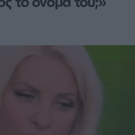
ος το όνομά του;»