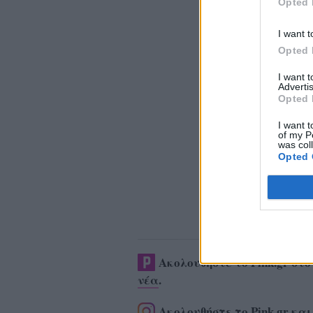
Opted 
I want t
Opted 
I want 
Advertis
Opted 
I want t
of my P
was col
Opted 
Ακολουθήστε το Pink.gr στ
νέα
.
Ακολουθήστε το Pink.gr και