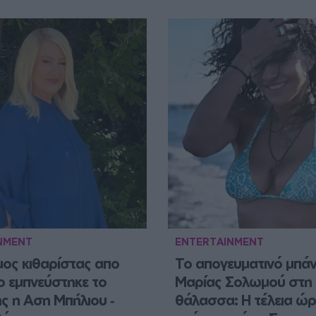
NMENT
ENTERTAINMENT
ος κιθαρίστας απο 
Το απογευματινό μπάνι
ο εμπνεύστηκε το 
Μαρίας Σολωμού στη 
ς η Αση Μπήλιου ‑ 
θάλασσα: Η τέλεια ώρα