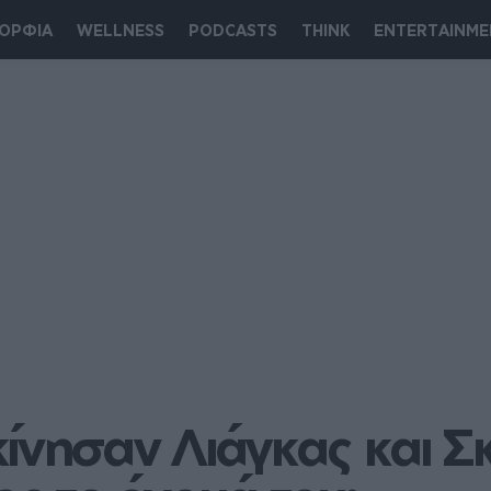
ΟΡΦΙΑ
WELLNESS
PODCASTS
THINK
ENTERTAINME
ίνησαν Λιάγκας και Σκ