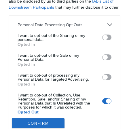
κατοχικές δυνάμεις. Τα γεγονότα παίρνουν
also be disclosed by us to third parties on the
IAB’s List of
Downstream Participants
that may further disclose it to other
δραματική τροπή, όταν μετά την πτώση του
third parties.
Μουσολίνι και τη συνθηκολόγηση της Ιταλίας, τα
Personal Data Processing Opt Outs
ιταλικά στρατεύματα του νησιού αρνούνται να
παραδοθούν στους Ναζί.
I want to opt-out of the Sharing of my
personal data.
Opted In
I want to opt-out of the Sale of my
CASABLANCA (1942)
Personal Data.
Opted In
I want to opt-out of processing my
Personal Data for Targeted Advertising.
Opted In
I want to opt-out of Collection, Use,
Retention, Sale, and/or Sharing of my
Personal Data that Is Unrelated with the
Purposes for which it was collected.
Opted Out
CONFIRM