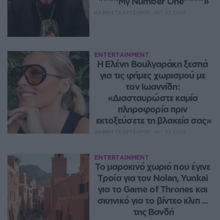
""""My Number One""""»
ΔΆΦΝΗ ΤΣΆΡΤΣΑΡΟΥ
ΑΥΓ 07, 2026
ENTERTAINMENT
Η Ελένη Βουλγαράκη ξεσπά 
για τις φήμες χωρισμού με 
τον Ιωαννίδη: 
«Διασταυρώστε καμία 
πληροφορία πριν 
εκτοξεύσετε τη βλακεία σας»
ΔΆΦΝΗ ΤΣΆΡΤΣΑΡΟΥ
ΑΥΓ 07, 2026
ENTERTAINMENT
Το μαροκινό χωριό που έγινε 
Τροία για τον Nolan, Yunkai 
για το Game of Thrones και 
σκηνικό για το βίντεο κλιπ ... 
της Βανδή