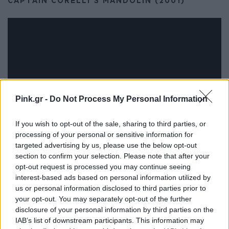
CAPTAIN CORELLI'S MANDOLIN (2001)
Pink.gr -
Do Not Process My Personal Information
If you wish to opt-out of the sale, sharing to third parties, or
processing of your personal or sensitive information for
targeted advertising by us, please use the below opt-out
Στην κατεχόμενη Κεφαλονιά, η Πελαγία, κόρη
section to confirm your selection. Please note that after your
opt-out request is processed you may continue seeing
ενός καλλιεργημένου γιατρού και
interest-based ads based on personal information utilized by
αρραβωνιασμένη μ' έναν αντιστασιακό ψαρά,
us or personal information disclosed to third parties prior to
your opt-out. You may separately opt-out of the further
ερωτεύεται το λοχαγό Κορέλι, έναν εύθυμο και
disclosure of your personal information by third parties on the
μεγαλόψυχο Ιταλό, που ανήκει όμως στις
IAB’s list of downstream participants. This information may