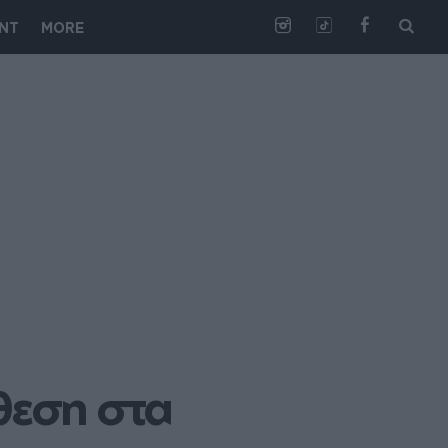
NT
MORE
εση στα 