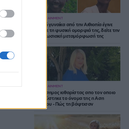
ENTERTAINMENT
Νεαρή γυναίκα από την Αιθιοπία έγινε
viral με τη φυσική ομορφιά της, δείτε την
εντυπωσιακή μεταμόρφωσή της
ENTERTAINMENT
Ο διάσημος κιθαρίστας απο τον οποιο
εμπνεύστηκε το όνομα της η Αση
Μπήλιου - Πώς τη βάφτισαν