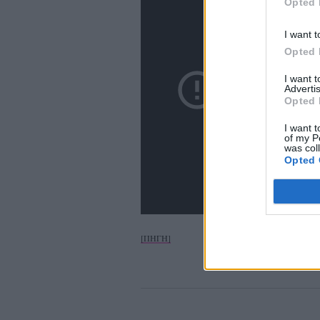
Opted 
I want t
Opted 
I want 
Advertis
Opted 
I want t
of my P
was col
Opted 
[ΠΗΓΗ]