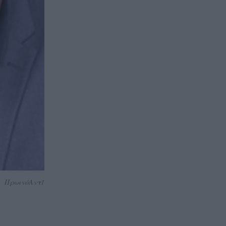
ΠρωινόΑντ1