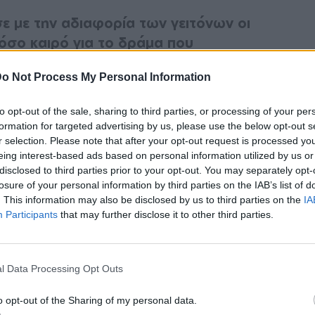
 με την αδιαφορία των γειτόνων οι
 τόσο καιρό για το δράμα που
o Not Process My Personal Information
μ
ια διαφωνία της δημοσιογράφου με τον
to opt-out of the sale, sharing to third parties, or processing of your per
formation for targeted advertising by us, please use the below opt-out s
r selection. Please note that after your opt-out request is processed y
βεις τα λαμπάκια όμως και μου λες ήταν
eing interest-based ads based on personal information utilized by us or
disclosed to third parties prior to your opt-out. You may separately opt-
ώ την ίδια στιγμή έβλεπες ένα κοριτσάκι να
losure of your personal information by third parties on the IAB’s list of
θρωπο. Ε όχι ρε Τάσο. Ο ρόλος της
. This information may also be disclosed by us to third parties on the
IA
μας, είναι να προσέχουμε τι γίνεται δίπλα
Participants
that may further disclose it to other third parties.
ς κομμάτι της κοινωνίας. Αυτή είναι η
ογιάννη.
l Data Processing Opt Outs
o opt-out of the Sharing of my personal data.