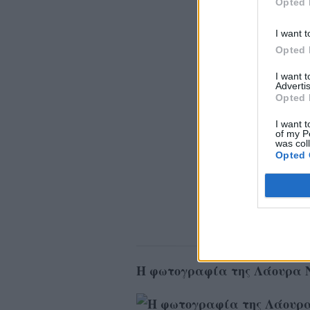
Opted 
I want t
Opted 
I want 
Advertis
Opted 
I want t
of my P
was col
Opted 
Η φωτογραφία της Λάουρα Ν