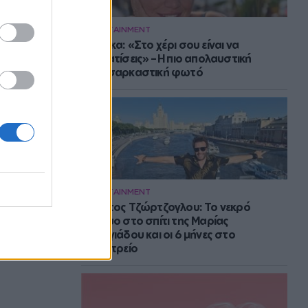
ENTERTAINMENT
Μπάρκα: «Στο χέρι σου είναι να
αδυνατίσεις» – Η πιο απολαυστική
αυτοσαρκαστική φωτό
ENTERTAINMENT
Στράτος Τζώρτζογλου: Το νεκρό
έμβρυο στο σπίτι της Μαρίας
Γεωργιάδου και οι 6 μήνες στο
ψυχιατρείο