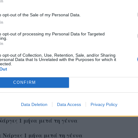
In
o opt-out of the Sale of my Personal Data.
In
to opt-out of processing my Personal Data for Targeted
ing.
In
o opt-out of Collection, Use, Retention, Sale, and/or Sharing
ersonal Data that Is Unrelated with the Purposes for which it
lected.
Out
CONFIRM
Data Deletion
Data Access
Privacy Policy
άργες 1 μήνα μετά τη γέννα