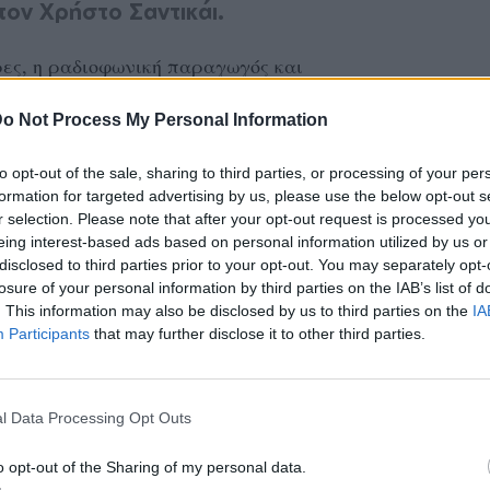
τον Χρήστο Σαντικάι.
ες, η ραδιοφωνική παραγωγός και
μία ανάρτηση μέσα από το προσωπικό
o Not Process My Personal Information
κειμένου να μοιραστεί τη χαρά της, όσον
 γιου της, ο οποίος όπως έχει αποκαλύψει,
to opt-out of the sale, sharing to third parties, or processing of your per
 που έχει φύγει από την ζωή.
formation for targeted advertising by us, please use the below opt-out s
r selection. Please note that after your opt-out request is processed y
eing interest-based ads based on personal information utilized by us or
το σπίτι της, κρατώντας στα χέρια μια
disclosed to third parties prior to your opt-out. You may separately opt-
κόνας φαίνονται μπλε μπαλόνια και μπλε
losure of your personal information by third parties on the IAB’s list of
. This information may also be disclosed by us to third parties on the
IA
αι η κοιλιά της, η οποία παραμένει ελαφρώς
Participants
that may further disclose it to other third parties.
η γέννα.
ΔΙΑΦΗΜΙΣΗ
l Data Processing Opt Outs
o opt-out of the Sharing of my personal data.