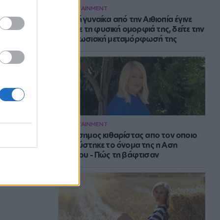
ENTERTAINMENT
Νεαρή γυναίκα από την Αιθιοπία έγινε
viral με τη φυσική ομορφιά της, δείτε την
εντυπωσιακή μεταμόρφωσή της
ENTERTAINMENT
Ο διάσημος κιθαρίστας απο τον οποιο
εμπνεύστηκε το όνομα της η Αση
Μπήλιου - Πώς τη βάφτισαν