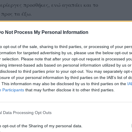
περίεργες προσθήκες, ενώ αγαπάει και το
 προς τα έξω.
ιο ενδιαφέροντα outfits της ηθοποιού, τα
o Not Process My Personal Information
 τώρα.
to opt-out of the sale, sharing to third parties, or processing of your per
ΔΙΑΦΗΜΙΣΗ
formation for targeted advertising by us, please use the below opt-out s
r selection. Please note that after your opt-out request is processed y
eing interest-based ads based on personal information utilized by us or
disclosed to third parties prior to your opt-out. You may separately opt-
losure of your personal information by third parties on the IAB’s list of
. This information may also be disclosed by us to third parties on the
IA
Participants
that may further disclose it to other third parties.
l Data Processing Opt Outs
o opt-out of the Sharing of my personal data.