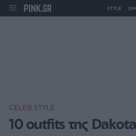
STYLE
ΟΜ
CELEB STYLE
10 outfits της Dakot