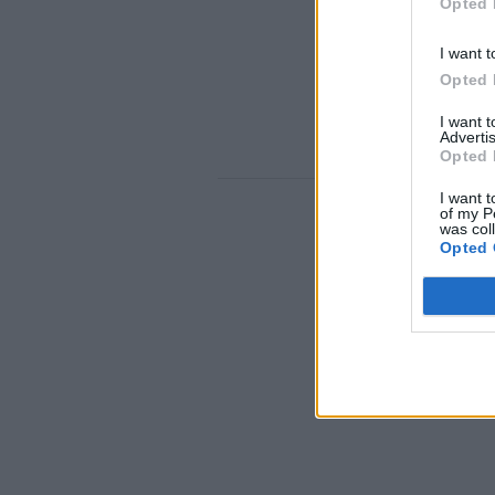
Opted 
I want t
Opted 
I want 
Advertis
Opted 
I want t
of my P
was col
Opted 