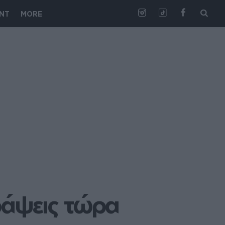
NT
MORE
γράψεις τώρα