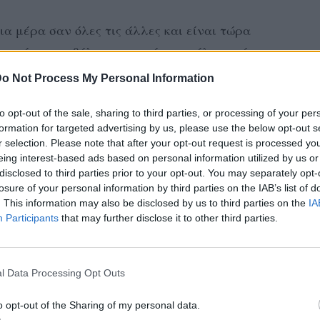
ια μέρα σαν όλες τις άλλες και είναι τώρα
με πνίγει και θέλω να πω κάτι για όλο αυτό
ετά τις χθεσινές αποκαλύψεις δε μπόρεσα να
o Not Process My Personal Information
θρωπος δε μπορώ να πω ότι δε με επηρεάζει
to opt-out of the sale, sharing to third parties, or processing of your per
ρώπινο επίπεδο. Δε μπορώ να πω ότι σαν
formation for targeted advertising by us, please use the below opt-out s
χρονης κόρης όλο αυτό δε με έχει
r selection. Please note that after your opt-out request is processed y
eing interest-based ads based on personal information utilized by us or
disclosed to third parties prior to your opt-out. You may separately opt-
losure of your personal information by third parties on the IAB’s list of
και είμαστε εδώ για να σας κάνουμε να
. This information may also be disclosed by us to third parties on the
IA
ύμε να βγούμε και να χορεύουμε και να
Participants
that may further disclose it to other third parties.
τι μέσα από τη ψυχή μας. Δε ξέρω πόσο
με πλάτη στην τόσο σκληρή πραγματικότητα
l Data Processing Opt Outs
και αυτή να μας χτυπάει την πλάτη να
τάματα. Δε ξέρω πόσο θα αντέξω σαν μάνα
o opt-out of the Sharing of my personal data.