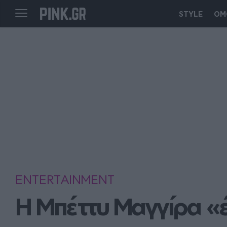
STYLE
ΟΜ
ENTERTAINMENT
Η Μπέττυ Μαγγίρα «έ