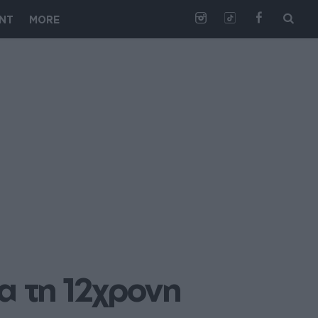
NT
MORE
α τη 12χρονη