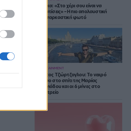
Μπάρκα: «Στο χέρι σου είναι να
αδυνατίσεις» – Η πιο απολαυστική
αυτοσαρκαστική φωτό
ENTERTAINMENT
Στράτος Τζώρτζογλου: Το νεκρό
έμβρυο στο σπίτι της Μαρίας
Γεωργιάδου και οι 6 μήνες στο
ψυχιατρείο