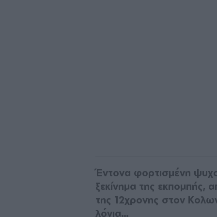
Έντονα φορτισμένη ψυχο
ξεκίνημα της εκπομπής, 
της 12χρονης στον Κολων
λόγια…