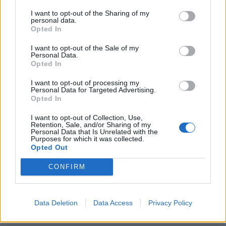
I want to opt-out of the Sharing of my
personal data.
Opted In
I want to opt-out of the Sale of my
Personal Data.
Opted In
Ακολουθήστε το Pink.gr στο
Google News
και
I want to opt-out of processing my
μάθετε πρώτοι
τα πιο hot νέα
.
Personal Data for Targeted Advertising.
Opted In
Ακολουθήστε το Pink.gr και στο
Instagram
I want to opt-out of Collection, Use,
Retention, Sale, and/or Sharing of my
Personal Data that Is Unrelated with the
Purposes for which it was collected.
Opted Out
CONFIRM
ΔΙΑΦΗΜΙΣΗ
Data Deletion
Data Access
Privacy Policy