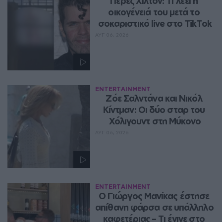
Πέρεζ Χίλτον: Τι λέει η 
οικογένειά του μετά το 
σοκαριστικό live στο TikTok
ΑΥΓ 06, 2026
ENTERTAINMENT
Ζόε Σαλντάνα και Νικόλ 
Κίντμαν: Οι δύο σταρ του 
Χόλιγουντ στη Μύκονο
ΑΥΓ 06, 2026
ENTERTAINMENT
Ο Γιώργος Μανίκας έστησε 
απίθανη φάρσα σε υπάλληλο 
καφετέριας – Τι έγινε στο 