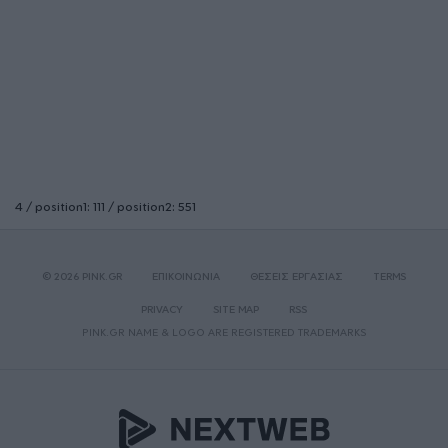
4 / position1: 111 / position2: 551
© 2026 PINK.GR
ΕΠΙΚΟΙΝΩΝΙΑ
ΘΕΣΕΙΣ ΕΡΓΑΣΙΑΣ
TERMS
PRIVACY
SITE MAP
RSS
PINK.GR NAME & LOGO ARE REGISTERED TRADEMARKS