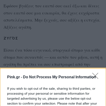
Εφόσον βγάζεις τον εαυτό σου εκεί έξω και δίνεις
στον εαυτό σου μια ευκαιρία, θα έχεις ευχάριστα
αποτελέσματα. Μην ξεχνάς, σου αξίζει η ευτυχία.
Αξίζεις αγάπη.
ΖΥΓΌΣ
Είσαι ένα τόσο ευγενικό, στοργικό άτομο για κάθε
άτομο που συναντάς — και αυτόν τον μήνα, αυτή η
αγάπη θα πρέπει να σου επιστραφεί από την
οικογένεια, τους φίλους ή/και έναν σύντροφο.
Pink.gr -
Do Not Process My Personal Information
Ζυγοί όμως προσέξτε, παρόλο που μερικοί
άνθρωποι θα εκμεταλλευτούν τη γλυκύτητα σας,
If you wish to opt-out of the sale, sharing to third parties, or
υπάρχουν άνθρωποι εκεί έξω που θα εκτιμήσουν
processing of your personal or sensitive information for
targeted advertising by us, please use the below opt-out
πόσα έχετε να προσφέρετε και δεν θα τολμούσαν
section to confirm your selection. Please note that after your