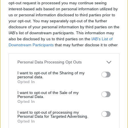
ποτέ να σας πληγώσουν.
opt-out request is processed you may continue seeing
interest-based ads based on personal information utilized by
ΑΙΓΌΚΕΡΩΣ
us or personal information disclosed to third parties prior to
your opt-out. You may separately opt-out of the further
disclosure of your personal information by third parties on the
Αιγόκερε, παρόλο που η δουλειά είναι συνήθως το
IAB’s list of downstream participants. This information may
κύριο πράγμα στο μυαλό σου, αυτός ο μήνας
also be disclosed by us to third parties on the
IAB’s List of
μπορεί να είναι η εξαίρεση. Μπορεί να νιώθεις
Downstream Participants
that may further disclose it to other
third parties.
λίγο πιο ερωτευμένος από το συνηθισμένο. Απλά
θυμηθείτε, ο κυνισμός σας δεν είναι πάντα
Personal Data Processing Opt Outs
ρεαλισμός.
I want to opt-out of the Sharing of my
personal data.
Opted In
ΥΔΡΟΧΌΟΣ
I want to opt-out of the Sale of my
Personal Data.
Υδροχόε, δεν χρειάζεσαι σύντροφο για να νιώσεις
Opted In
πληρότητα γιατί είσαι πολύ ανεξάρτητος. Ωστόσο,
I want to opt-out of processing my
αυτό δεν σημαίνει ότι πρέπει να μείνεις μόνος για
Personal Data for Targeted Advertising.
Opted In
πάντα. Να το θυμάσαι αυτό αυτόν τον μήνα γιατί