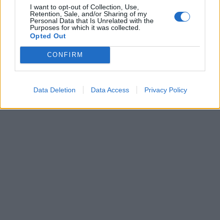
I want to opt-out of Collection, Use,
μπορεί να καταλήξεις να συναντήσεις κάποιον που
Retention, Sale, and/or Sharing of my
Personal Data that Is Unrelated with the
θα σου αλλάξει τη ζωή.
Purposes for which it was collected.
Opted Out
ΔΙΑΦΗΜΙΣΗ
CONFIRM
Data Deletion
Data Access
Privacy Policy