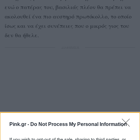
ενώ ο πατέρας του, βασιλιάς πλέον θα πρέπει να
ακολουθεί ένα πιο αυστηρό πρωτόκολλο, το οποίο
ίσως και να έχει συνέπειες που ο μικρός γιος του
δεν θα ήθελε.
ΔΙΑΦΗΜΙΣΗ
Pink.gr -
Do Not Process My Personal Information
If you wish to opt-out of the sale, sharing to third parties, or