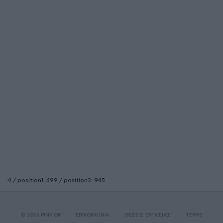
4 / position1: 399 / position2: 945
© 2026 PINK.GR
ΕΠΙΚΟΙΝΩΝΙΑ
ΘΕΣΕΙΣ ΕΡΓΑΣΙΑΣ
TERMS