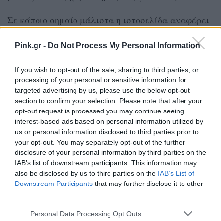
Σε κάποιο σημαίο μάλιστα η ιστοσελίδα αναφέρει
πως «αυξάνονται τα περιστατικά στην περιοχή
Pink.gr -
Do Not Process My Personal Information
που παραπέμπουν σε… ροζ ταινίες».
If you wish to opt-out of the sale, sharing to third parties, or
ΔΕΊΤΕ ΤΟ ΒΊΝΤΕΟ
processing of your personal or sensitive information for
targeted advertising by us, please use the below opt-out
section to confirm your selection. Please note that after your
opt-out request is processed you may continue seeing
interest-based ads based on personal information utilized by
us or personal information disclosed to third parties prior to
your opt-out. You may separately opt-out of the further
disclosure of your personal information by third parties on the
IAB’s list of downstream participants. This information may
also be disclosed by us to third parties on the
IAB’s List of
Downstream Participants
that may further disclose it to other
third parties.
Personal Data Processing Opt Outs