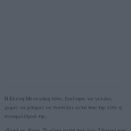
Η Ελένη Μενεγάκη τότε, ξεκίνησε να γελάει,
χωρίς να μπορεί να πιστέψει αυτό που της είπε η
συνομιλίτριά της.
«Σιγά ρε Άννα. Τι είναι αυτά που λες; Σήμερα μου