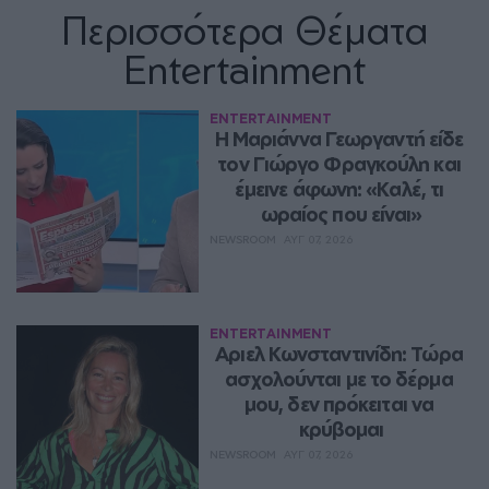
Περισσότερα Θέματα
Entertainment
ENTERTAINMENT
Η Μαριάννα Γεωργαντή είδε 
τον Γιώργο Φραγκούλη και 
έμεινε άφωνη: «Καλέ, τι 
ωραίος που είναι»
NEWSROOM
ΑΥΓ 07, 2026
ENTERTAINMENT
Αριελ Κωνσταντινίδη: Τώρα 
ασχολούνται με το δέρμα 
μου, δεν πρόκειται να 
κρύβομαι
NEWSROOM
ΑΥΓ 07, 2026