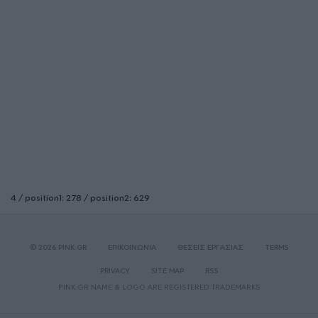
4 / position1: 278 / position2: 629
© 2026 PINK.GR
ΕΠΙΚΟΙΝΩΝΙΑ
ΘΕΣΕΙΣ ΕΡΓΑΣΙΑΣ
TERMS
PRIVACY
SITE MAP
RSS
PINK.GR NAME & LOGO ARE REGISTERED TRADEMARKS