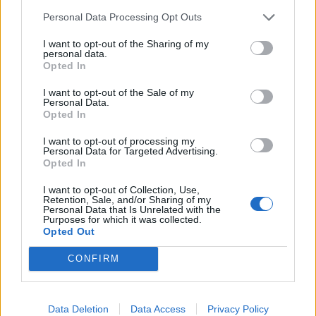
Personal Data Processing Opt Outs
I want to opt-out of the Sharing of my
personal data.
Opted In
I want to opt-out of the Sale of my
Personal Data.
Opted In
I want to opt-out of processing my
Personal Data for Targeted Advertising.
Ακολουθήστε το Pink.gr στο
Google News
και
Opted In
μάθετε πρώτοι
τα πιο hot νέα
.
I want to opt-out of Collection, Use,
Retention, Sale, and/or Sharing of my
Ακολουθήστε το Pink.gr και στο
Instagram
Personal Data that Is Unrelated with the
Purposes for which it was collected.
Opted Out
CONFIRM
ΔΙΑΦΗΜΙΣΗ
Data Deletion
Data Access
Privacy Policy