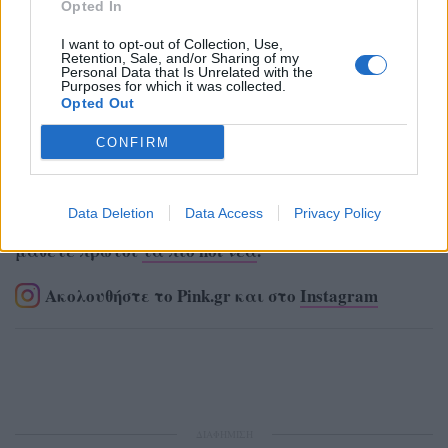
Opted In
I want to opt-out of Collection, Use,
Retention, Sale, and/or Sharing of my
Personal Data that Is Unrelated with the
Purposes for which it was collected.
Opted Out
CONFIRM
Data Deletion
Data Access
Privacy Policy
Ακολουθήστε το Pink.gr στο
Google News
και
μάθετε πρώτοι
τα πιο hot νέα
.
Ακολουθήστε το Pink.gr και στο
Instagram
ΔΙΑΦΗΜΙΣΗ