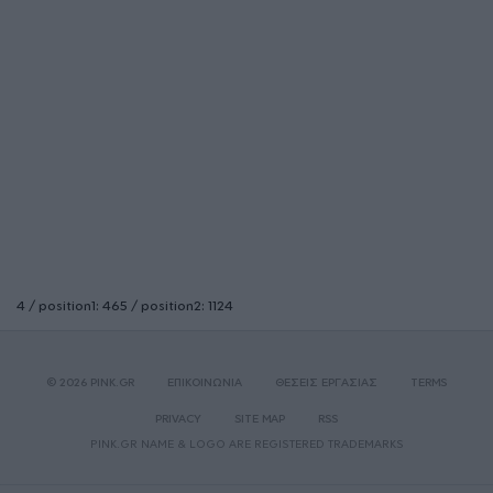
4 / position1: 465 / position2: 1124
© 2026 PINK.GR
ΕΠΙΚΟΙΝΩΝΙΑ
ΘΕΣΕΙΣ ΕΡΓΑΣΙΑΣ
TERMS
PRIVACY
SITE MAP
RSS
PINK.GR NAME & LOGO ARE REGISTERED TRADEMARKS