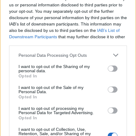
us or personal information disclosed to third parties prior to
your opt-out. You may separately opt-out of the further
disclosure of your personal information by third parties on the
IAB’s list of downstream participants. This information may
Ακολουθήστε το Pink.gr στο
Google News
και
also be disclosed by us to third parties on the
IAB’s List of
μάθετε πρώτοι
τα πιο hot νέα
.
Downstream Participants
that may further disclose it to other
third parties.
Ακολουθήστε το Pink.gr και στο
Instagram
Personal Data Processing Opt Outs
I want to opt-out of the Sharing of my
personal data.
Opted In
I want to opt-out of the Sale of my
Personal Data.
ΔΙΑΦΗΜΙΣΗ
Opted In
I want to opt-out of processing my
Personal Data for Targeted Advertising.
Opted In
I want to opt-out of Collection, Use,
Retention, Sale, and/or Sharing of my