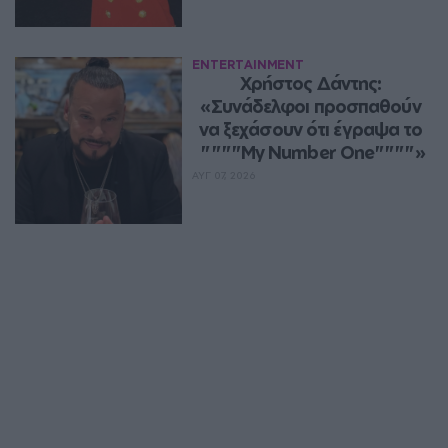
ENTERTAINMENT
Χρήστος Δάντης: 
«Συνάδελφοι προσπαθούν 
να ξεχάσουν ότι έγραψα το 
""""My Number One""""»
ΑΥΓ 07, 2026