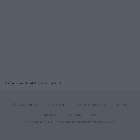
2 / position1: 347 / position2: 0
© 2026 PINK.GR
ΕΠΙΚΟΙΝΩΝΙΑ
ΘΕΣΕΙΣ ΕΡΓΑΣΙΑΣ
TERMS
PRIVACY
SITE MAP
RSS
PINK.GR NAME & LOGO ARE REGISTERED TRADEMARKS