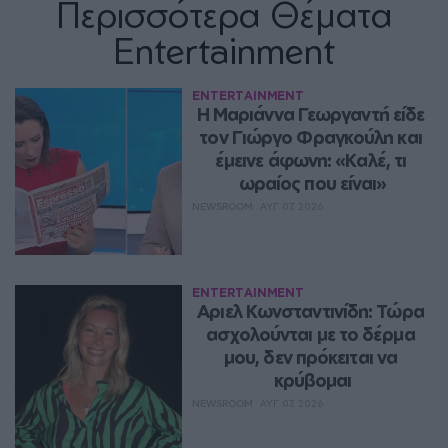
Περισσότερα Θέματα
Entertainment
ENTERTAINMENT
Η Μαριάννα Γεωργαντή είδε 
τον Γιώργο Φραγκούλη και 
έμεινε άφωνη: «Καλέ, τι 
ωραίος που είναι»
NEWSROOM
ΑΥΓ 07, 2026
ENTERTAINMENT
Αριελ Κωνσταντινίδη: Τώρα 
ασχολούνται με το δέρμα 
μου, δεν πρόκειται να 
κρύβομαι
NEWSROOM
ΑΥΓ 07, 2026