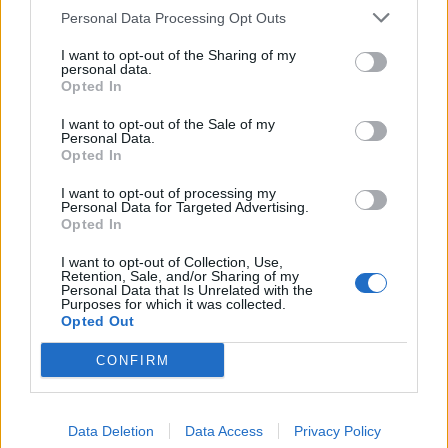
Personal Data Processing Opt Outs
I want to opt-out of the Sharing of my
personal data.
Opted In
I want to opt-out of the Sale of my
Personal Data.
Opted In
I want to opt-out of processing my
Personal Data for Targeted Advertising.
Ακολουθήστε το Pink.gr στο
Google News
και
Opted In
μάθετε πρώτοι
τα πιο hot νέα
.
I want to opt-out of Collection, Use,
Retention, Sale, and/or Sharing of my
Ακολουθήστε το Pink.gr και στο
Instagram
Personal Data that Is Unrelated with the
Purposes for which it was collected.
Opted Out
CONFIRM
ΔΙΑΦΗΜΙΣΗ
Data Deletion
Data Access
Privacy Policy