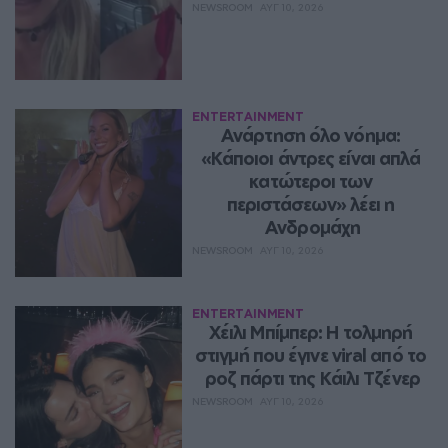
NEWSROOM
ΑΥΓ 10, 2026
ENTERTAINMENT
Ανάρτηση όλο νόημα: 
«Κάποιοι άντρες είναι απλά 
κατώτεροι των 
περιστάσεων» λέει η 
Ανδρομάχη
NEWSROOM
ΑΥΓ 10, 2026
ENTERTAINMENT
Χέιλι Μπίμπερ: Η τολμηρή 
στιγμή που έγινε viral από το 
ροζ πάρτι της Κάιλι Τζένερ
NEWSROOM
ΑΥΓ 10, 2026