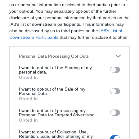
us or personal information disclosed to third parties prior to
your opt-out. You may separately opt-out of the further
disclosure of your personal information by third parties on the
IAB’s list of downstream participants. This information may
Ακολουθήστε το Pink.gr στο
Google News
και
also be disclosed by us to third parties on the
IAB’s List of
μάθετε πρώτοι
τα πιο hot νέα
.
Downstream Participants
that may further disclose it to other
third parties.
Ακολουθήστε το Pink.gr και στο
Instagram
Personal Data Processing Opt Outs
I want to opt-out of the Sharing of my
personal data.
Opted In
I want to opt-out of the Sale of my
Personal Data.
ΔΙΑΦΗΜΙΣΗ
Opted In
I want to opt-out of processing my
Personal Data for Targeted Advertising.
Opted In
I want to opt-out of Collection, Use,
Retention, Sale, and/or Sharing of my