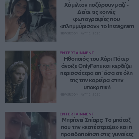
Χάμιλτον ποζάρουν μαζί ‑ 
Δείτε τις κοινές 
φωτογραφίες που 
«πλημμύρισαν» το Instagram
NEWSROOM
ΑΥΓ 10, 2026
ENTERTAINMENT
Ηθοποιός του Χάρι Πότερ 
άνοιξε OnlyFans και κερδίζει 
περισσότερα απ` όσα σε όλη 
της την καριέρα στην 
υποκριτική
NEWSROOM
ΑΥΓ 10, 2026
ENTERTAINMENT
Μπρίτνεϊ Σπίαρς: Το μπότοξ 
που την «κατέστρεψε» και η 
προειδοποίηση στις γυναίκες